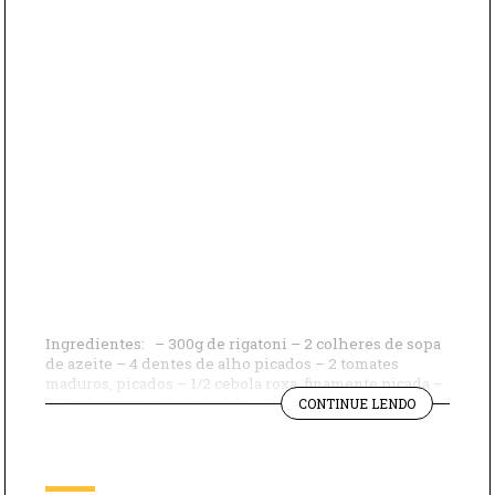
Ingredientes: – 300g de rigatoni – 2 colheres de sopa
de azeite – 4 dentes de alho picados – 2 tomates
maduros, picados – 1/2 cebola roxa, finamente picada –
"RIGATONI
100g de mussarela de búfala – Folhas de manjericão
CONTINUE LENDO
COM
fresco – 400g de molho de tomate – Queijo parmesão
TOMATE
ralado (a gosto) Modo […]
E
MUSSAREL