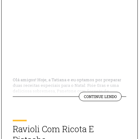
Olá amigos! Hoje, a Tatiana e eu optamos por preparar
duas receitas especiais para o Natal: Foie Gras e uma
deliciosa sobremesa, Panetone com Sorvete de
"RECEITAS
Zabaione. Receita de Foie Gras: Ingredientes: – Foie
CONTINUE LENDO
PARA
gras – Vinho do Porto – Sal grosso – Pimenta Modo de
O
preparo Tempere o foie gras com vinho do Porto, […]
NATAL
“FOIE
GRAS
Ravioli Com Ricota E
E
PANETONE