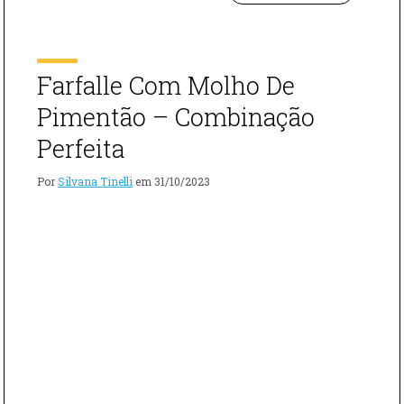
PRIMAVERA
Orecchiette Primavera. Ingredientes Orecchiette
Tomate cereja Azeitona preta Azeite Manjericão
Mussarela de búfala sal Pimenta Queijo Parmesão Modo
de preparo Em uma panela cozinhe o […]
Farfalle Com Molho De
Pimentão – Combinação
Perfeita
Por
Silvana Tinelli
em
31/10/2023