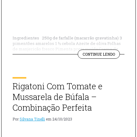
Ingredientes 250g de farfalle (macarrão gravatinha) 3
pimentões amarelos 1 ½ cebola Azeite de oliva Folhas
de manjericão fresco Pimenta preta moída Creme de
"FARFALLE
leite Queijo Parmesão ralado Modo de Preparo
CONTINUE LENDO
COM
Comece cozinhando o farfalle de acordo com as
MOLHO
instruções da embalagem até que fique al dente.
DE
Escorra e reserve. Enquanto […]
PIMENTÃO
–
Rigatoni Com Tomate e
COMBINAÇ
PERFEITA"
Mussarela de Búfala –
Combinação Perfeita
Por
Silvana Tinelli
em
24/10/2023