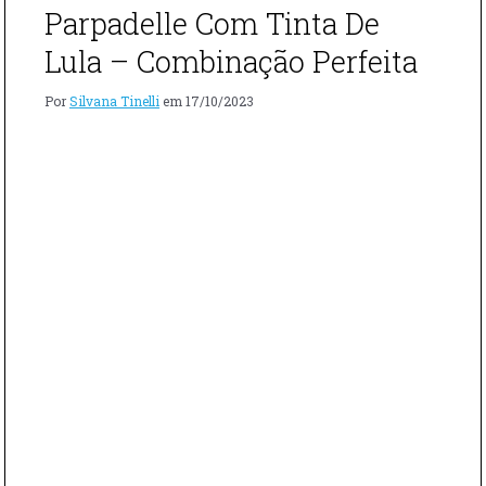
DE
Parpadelle Com Tinta De
BÚFALA
–
Lula – Combinação Perfeita
COMBINAÇ
PERFEITA"
Por
Silvana Tinelli
em
17/10/2023