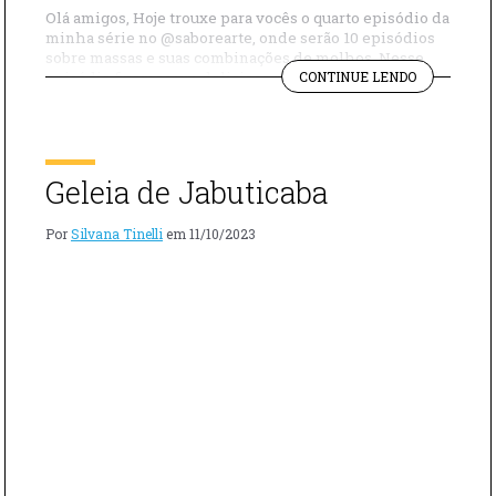
Olá amigos, Hoje trouxe para vocês o quarto episódio da
minha série no @saborearte, onde serão 10 episódios
sobre massas e suas combinações de molhos. Nesse
"PARPADEL
episódio fizemos um delicioso parpadelle com tinta de
CONTINUE LENDO
COM
lula. Ingredientes Azeite Cebola Lula Parpadelle Tinta
TINTA
de lula (Nero di Sepia) Alho Pimenta dedo de moça
DE
Salsinha Modo de Preparo […]
LULA
–
Geleia de Jabuticaba
COMBINAÇ
PERFEITA"
Por
Silvana Tinelli
em
11/10/2023