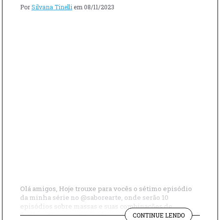
Por
Silvana Tinelli
em
08/11/2023
Olá amigos, Hoje trouxe para vocês o sétimo episódio
da minha série no @saborearte, onde serão 10
episódios sobre massas e suas combinações de
"ORECCHIE
molhos. Nesse episódio fizemos um delicioso
CONTINUE LENDO