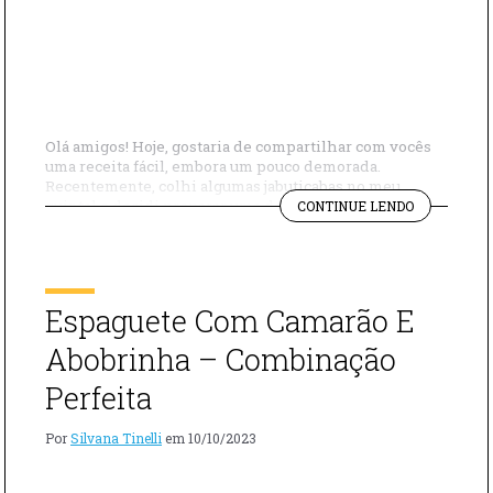
Olá amigos! Hoje, gostaria de compartilhar com vocês
uma receita fácil, embora um pouco demorada.
Recentemente, colhi algumas jabuticabas no meu
"GELEIA
quintal e decidi preparar uma deliciosa geleia de
CONTINUE LENDO
DE
jabuticaba. Ingredientes: – 1 kg de jabuticabas – 1 litro
JABUTICAB
de água – 1 xícara (chá) de açúcar demerara Modo de
preparo Em uma panela grande, […]
Espaguete Com Camarão E
Abobrinha – Combinação
Perfeita
Por
Silvana Tinelli
em
10/10/2023