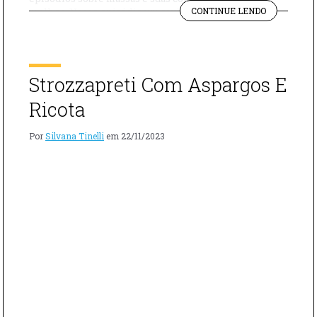
"RAVIOLI
molhos. Nesse episódio um ravioli com ricota e
CONTINUE LENDO
COM
pistache, maravilhoso. Ingredientes 500g de Farinha
RICOTA
5 Ovos Cúrcuma Ricota fresca Pistache Queijo
E
Parmesão Sal Manteiga Azeite 1 Cebola Casca de 3 […]
PISTACHE"
Strozzapreti Com Aspargos E
Ricota
Por
Silvana Tinelli
em
22/11/2023