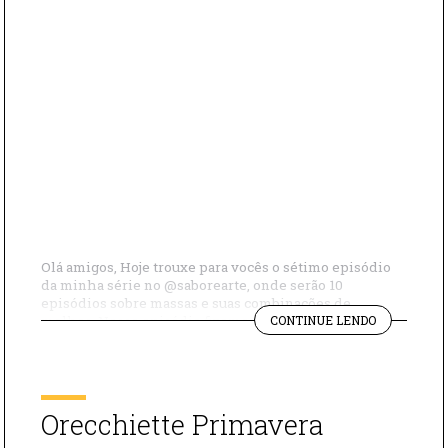
Olá amigos, Hoje trouxe para vocês o sétimo episódio
da minha série no @saborearte, onde serão 10
episódios sobre massas e suas combinações de
"PACCHERI
molhos. Nesse episódio fizemos um prato de um
CONTINUE LENDO
ALLA
restaurante 3 estrelas Michelin. ingredientes ⁣ – Azeite⁣
VITTORIO
– Cebola⁣ – Salsão⁣ – Queijo Parmesão ralado⁣ – Manteiga⁣
–
– Pimenta Malagueta moída⁣ – […]
COMBINAÇ
PERFEITA"
Orecchiette Primavera