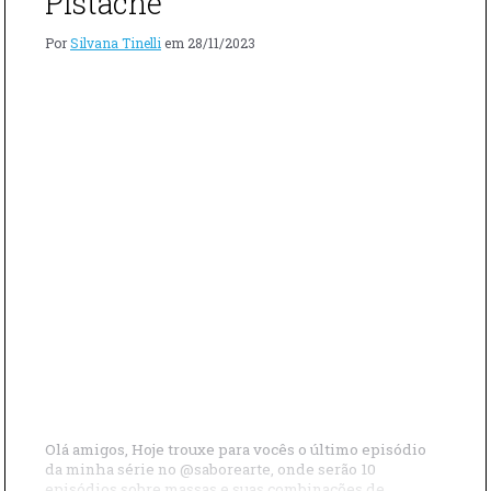
Pistache
COM
SORVETE
Por
Silvana Tinelli
em
28/11/2023
DE
ZABAIONE”"
Olá amigos, Hoje trouxe para vocês o último episódio
da minha série no @saborearte, onde serão 10
episódios sobre massas e suas combinações de