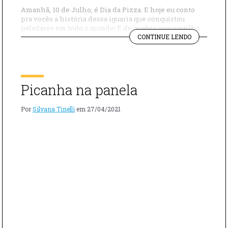
Amanhã, 10 de Julho, é Dia da Pizza. E hoje eu conto
pra vocês a história dessa iguaria que conquistou
paladares em todo o mundo! E de quebra compartilho
"DIA
também duas receitas de pizza para você se divertir:
CONTINUE LENDO
DA
pizza de escarola e pizza de calabresa! Ingredientes:
PIZZA:
300g de mussarela ralada 150g de molho de tomate […]
APRENDA
A
FAZER
Picanha na panela
PIZZA
DE
Por
Silvana Tinelli
em
27/04/2021
ESCAROLA
E
CALABRESA