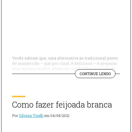
Vocês sabiam que, uma alternativa ao tradicional pesto
de manjericão – que por sinal, é delicioso – é preparar
esse mesmo molho, à base de rúcula? Deu vontade de
"COMO
váriar a receita? Então confira tudo aqui nesse vídeo!
CONTINUE LENDO
FAZER
INGREDIENTES: 500g de Rigatoni 1 maço Rúcula Pinoli
MACARRÃO
200g de Tomate Cereja Sal ½ xícara Azeite 200g […]
AO
PESTO
DE
Como fazer feijoada branca
RÚCULA"
Por
Silvana Tinelli
em
04/08/2021