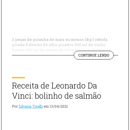
2 peças de picanha de mais ou menos 1kg 1 cebola
picada 5 dentes de alho picados 200 ml de vinho
branco 200 ml de azeite de oliva Pimenta do reino a
"PICANHA
gosto 20 cebolas chalota Modo de preparo: retire o
CONTINUE LENDO
NA
excesso de gordura das picanhas. Numa travessa,
PANELA"
misture as peças à cebola e ao […]
Receita de Leonardo Da
Vinci: bolinho de salmão
Por
Silvana Tinelli
em
13/04/2021