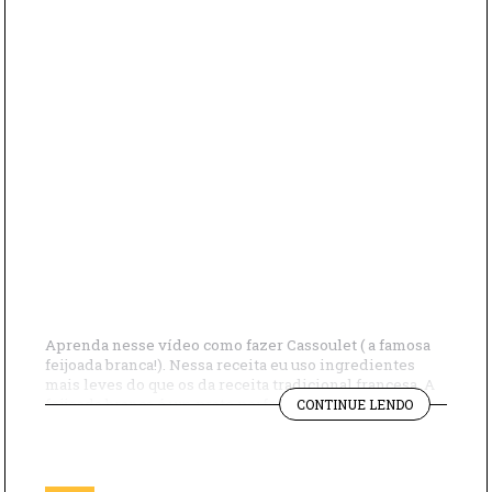
Aprenda nesse vídeo como fazer Cassoulet ( a famosa
feijoada branca!). Nessa receita eu uso ingredientes
mais leves do que os da receita tradicional francesa. A
"COMO
feijoada branca é um prato perfeito para aquecer os dias
CONTINUE LENDO
FAZER
de frio! Não percam! INGREDIENTES: 100g Costelinha
FEIJOADA
de porco 100g Lombo 2 Calabresas 100g Bacon cortado 2
BRANCA"
xícaras […]