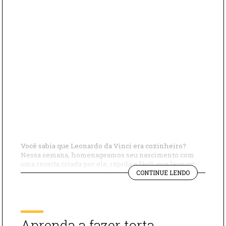
Você sabia que Leonardo da Vinci era cozinheiro?
Nessa semana, homenageamos seu nascimento com
uma receita criada por ele, rápida e fácil, que leva um
"RECEITA
de seus ingredientes prediletos, o salmão. Assista o
CONTINUE LENDO
DE
vídeo e aprenda a fazer deliciosos bolinhos de salmão!
LEONARDO
Ingredientes: 500 g de salmão moído 3 ovos inteiros
DA
Farinha de rosca para […]
VINCI:
BOLINHO
Aprenda a fazer torta