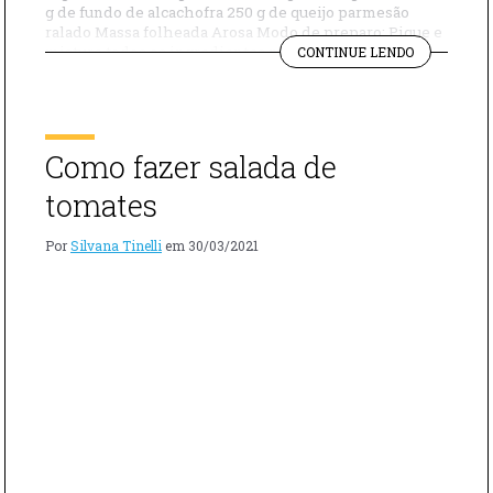
g de fundo de alcachofra 250 g de queijo parmesão
ralado Massa folheada Arosa Modo de preparo: Pique e
"APRENDA
misture todos os ingredientes num bowl, reservando
CONTINUE LENDO
A
um fundo de alcachofra. Adicione 4 ovos e mexa.
FAZER
Tempere a mistura com sal e pimenta do […]
TORTA
PASCOALIN
Como fazer salada de
tomates
Por
Silvana Tinelli
em
30/03/2021