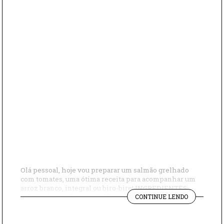
Olá pessoal, hoje vou preparar um salmão grelhado
com tomates, uma ótima receita para acompanhar um
arroz branco, integral ou biro-biro! INGREDIENTES:
"SALMÃO
Salmão Azeite Tomate Sal Pimenta Manjericão MODO
CONTINUE LENDO
COM
DE PREPARO: Corte o salmão em quatro partes e
TOMATES
coloque para grelhar sem tempero nenhum. Após isso,
PRETOS"
corte os tomates pretos e amarelos. Acrescentar sal e