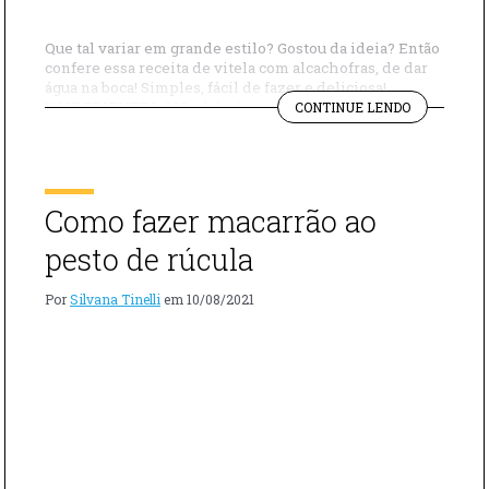
Que tal variar em grande estilo? Gostou da ideia? Então
confere essa receita de vitela com alcachofras, de dar
água na boca! Simples, fácil de fazer e deliciosa!
"COMO
INGREDIENTES: 150ml de Azeite 8 Bifes de Vitela 1
CONTINUE LENDO
FAZER
pacote de Coração de Alcachofra Congelado (mais ou
VITELA
menos 350g) Salsinha a gosto Pimenta a gosto 1 ½ […]
COM
ALCACHOFR
Como fazer macarrão ao
pesto de rúcula
Por
Silvana Tinelli
em
10/08/2021