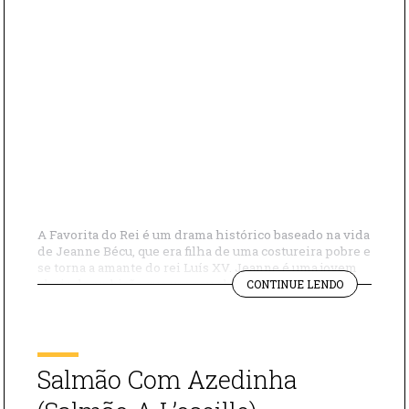
A Favorita do Rei é um drama histórico baseado na vida
de Jeanne Bécu, que era filha de uma costureira pobre e
se torna a amante do rei Luís XV. Jeanne é uma jovem
"UM
cheia de ambição que usa seu charme para sair da
CONTINUE LENDO
DRAMA
pobreza. Seu namorado, o conde Du Barry, ganha
HISTÓRICO
dinheiro e quer […]
COM
JOHNNY
DEPP
Salmão Com Azedinha
“A
FAVORITA