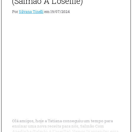
(Salmão A L’oseille)
DO
REI”"
Por
Silvana Tinelli
em
19/07/2024
Olá amigos, hoje a Tatiana conseguiu um tempo para
ensinar uma nova receita para nós, Salmão Com
Azedinha (Salmão A L’oseille). Vamos lá aprender essa