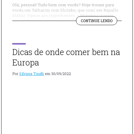
Olá, pessoal! Tudo bem com vocês? Hoje trouxe para
vocês um Talharim com Shitake, que comi em Rapallo
(Itália). Vamos aos ingredientes: – Shitake – Azeite –
"COMO
Sal – Pimenta – Queijo Pecorino – Massa Talharim –
CONTINUE LENDO
FAZER
Alho – Salsinha Modo de preparo: Em uma frigideira
TALHARIM
funda, adicione alho, salsinha e pimenta; deixe
COM
cozinhar e […]
SHITAKE"
Dicas de onde comer bem na
Europa
Por
Silvana Tinelli
em
30/09/2022