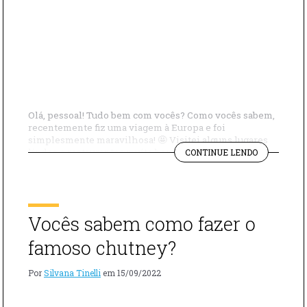
Olá, pessoal! Tudo bem com vocês? Como vocês sabem,
recentemente fiz uma viagem à Europa e foi
simplesmente maravilhosa! 🤩 Visitei alguns lugares
"DICAS
lindos e restaurantes muito bons: em Gênova, fui aos
CONTINUE LENDO
DE
restaurantes Patanegra Boccadasse e L’Osteria Di Vico
ONDE
Palla e ao Hotel Bristol Palace. Todos muito
COMER
interessantes! Depois de Gênova, fui a Paris com […]
BEM
NA
Vocês sabem como fazer o
EUROPA"
famoso chutney?
Por
Silvana Tinelli
em
15/09/2022