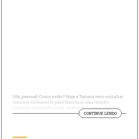
Olá, pessoal! Como estão? Hoje a Tatiana veio cozinhar
conosco novamente para fazermos uma Quiche
Lorraine, uma tradicional receita da Lorena, região ao
"APRENDA
nordeste da França. Vamos aos ingredientes: – Queijo
CONTINUE LENDO
A
Gruyère – Farinha de trigo – Ovos – Bacon – Manteiga
FAZER
– Creme de leite – Água – Pimenta – Noz moscada
QUICHE
Modo de […]
LORRAINE"