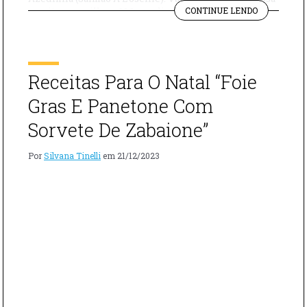
"SALMÃO
receita maravilhosa?? Ingredientes: – 500G filés de
CONTINUE LENDO
COM
salmão – 1 maço de azedinha (ou rucula, se preferir) – 2
AZEDINHA
colheres de sopa de manteiga – 1/2 xícara de creme […]
(SALMÃO
A
L’OSEILLE)"
Receitas Para O Natal “Foie
Gras E Panetone Com
Sorvete De Zabaione”
Por
Silvana Tinelli
em
21/12/2023