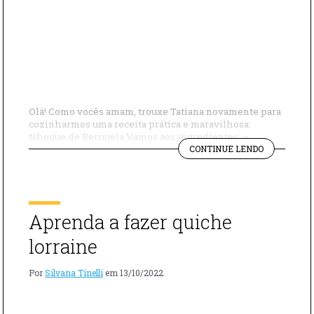
Olá! Como vocês amam, trouxe Tatiana novamente para
cozinharmos uma receita prática e maravilhosa:
Nhoque de Berinjela Vamos aos ingredientes: –
"NHOQUE
Berinjela – Farinha de trigo – Farinha de grão de bico –
CONTINUE LENDO
DE
Azeite – Sal – Pimenta – Alho – Molho de tomate –
BERINJELA
Manjericão Modo de preparo: Esquente uma frigideira,
SIMPLES
adicione azeite e […]
E
FÁCIL"
Aprenda a fazer quiche
lorraine
Por
Silvana Tinelli
em
13/10/2022