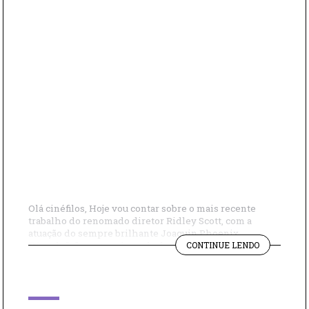
Olá cinéfilos, Hoje vou contar sobre o mais recente
trabalho do renomado diretor Ridley Scott, com a
atuação do sempre brilhante Joaquin Phoenix.
"O
“Napoleão” mostra a jornada do imperador francês,
CONTINUE LENDO
QUE
desde seus primeiros passos rumo ao poder
EU
alcançando a grandiosa posição de imperador e até a
ACHEI
sua morte. A trama destaca suas épicas batalhas e […]
DO
FILME