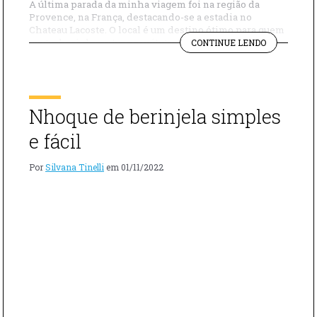
A última parada da minha viagem foi na região da
Provence, na França, destacando-se a estadia no
Chateau Lacoste. O local é um destino ótimo para quem
"DESTINO
gosta de vinho, arte e arquitetura, com um vinhedo de
CONTINUE LENDO
FINAL
200 hectares cultivados organicamente. O arquiteto
DA
japonês Tadao Ando contribuiu com várias estruturas,
MINHA
incluindo a entrada da vinícola, […]
VIAGEM
FRANÇA"
Nhoque de berinjela simples
e fácil
Por
Silvana Tinelli
em
01/11/2022