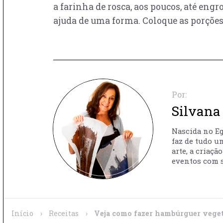
a farinha de rosca, aos poucos, até en
ajuda de uma forma. Coloque as porções 
Por:
Silvana 
Nascida no Egi
faz de tudo u
arte, a criaç
eventos com s
Início
›
Receitas
›
Veja como fazer hambúrguer vege