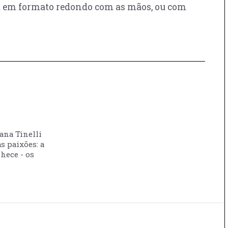
e-a em formato redondo com as mãos, ou com
vana Tinelli
s paixões: a
nhece - os