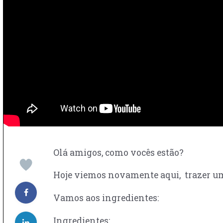
Olá amigos, como vocês estão?
Hoje viemos novamente aqui, trazer uma
Vamos aos ingredientes:⁣
Ingredientes: