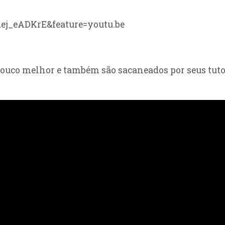
ej_eADKrE&feature=youtu.be
ouco melhor e também são sacaneados por seus tuto