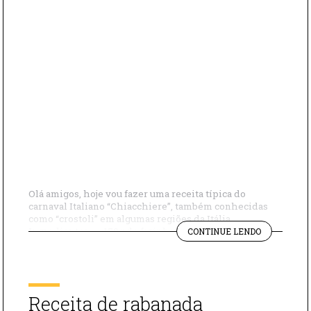
Olá amigos, hoje vou fazer uma receita típica do
carnaval Italiano “Chiacchiere”, também conhecidas
como “crostoli” em algumas regiões da Itália.
"DOCE
Ingredientes – 150g de farinha de trigo – 2 ovos – 2
CONTINUE LENDO
ITALIANO
colheres de sopa de açúcar – 150g manteiga – Uma
“CHIACCHIE
pitada de sal – Rum ou Licor – Açúcar de […]
Receita de rabanada