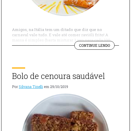
Amigos, na Itália tem um ditado que diz que no
carnaval vale tudo. E vale até comer ravióli frito! A
massa é simples (basta misturar 1 ovo para cada 100
"RAVIÓLI
gramas de farinha e completar com água até dar liga) e,
CONTINUE LENDO
FRITO
para este doce, vale à pena acrescentar algumas gotas
COM
de essência de baunilha. Então, […]
NUTELLA
PARA
O
Bolo de cenoura saudável
CARNAVAL"
Por
Silvana Tinelli
em
29/10/2019