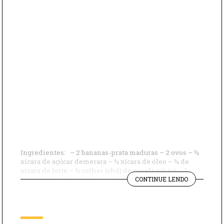
Ingredientes: – 2 bananas-prata maduras – 2 ovos – ½
xícara de açúcar demerara – ½ xícara de óleo – ¼ de
xícara de leite – ½ colher (chá) de canela em pó – 1
"MUFFIN
xícara de farinha de trigo – 1 colher (chá) de fermento
CONTINUE LENDO
DE
em pó – 1 pitada de sal – […]
BANANA"