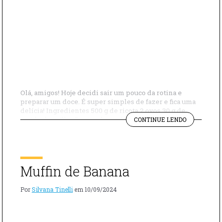
Olá, amigos! Hoje decidi sair um pouco da rotina e
preparar um doce. É super simples de fazer e fica uma
delícia! Ingredientes 500 g de ricota 2 ovos 30 g de
"BOLO
amido de milho 5 gotas de essência de baunilha Açúcar
CONTINUE LENDO
DE
de confeiteiro para finalizar Modo de preparo Em uma
RICOTA"
tigela, coloque a ricota, […]
Muffin de Banana
Por
Silvana Tinelli
em
10/09/2024