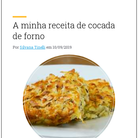
APROVEITA
de café-da-manhã natalino em muitas casas – seja
PÃO
portuguesa, […]
AMANHECID
A minha receita de cocada
de forno
Por
Silvana Tinelli
em
10/09/2019