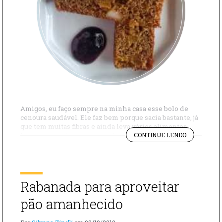
Amigos, eu faço sempre na minha casa esse bolo de
cenoura saudável. Ele faz bem porque sacia bastante, já
que tem muitas fibras e ainda leva vários alimentos
"BOLO
funcionais entre seus ingredientes, como as cenouras,
CONTINUE LENDO
DE
os ovos, a linhaça e o farelo de aveia. Para vocês terem
CENOURA
ideia, o ácido linolênico da linhaça estimula o […]
SAUDÁVEL"
Rabanada para aproveitar
pão amanhecido