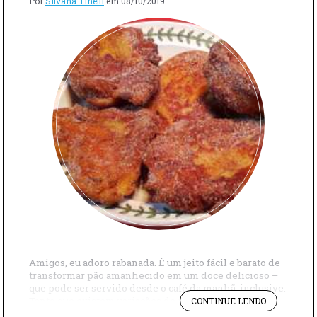
Por
Silvana Tinelli
em
08/10/2019
Amigos, eu adoro rabanada. É um jeito fácil e barato de
transformar pão amanhecido em um doce delicioso –
que pode ser servido desde o café da manhã, inclusive.
"RABANAD
Tanto que existem variações de rabanada em vários
CONTINUE LENDO
PARA
países do mundo. Embora a nossa versão – sinônimo