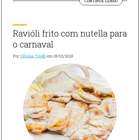
"RECEITA
ficou com pena de jogar fora? Acho que todo mundo,
CONTINUE LENDO
DE
né? Eu mesma levo comida muito a sério e detesto
RABANADA
desperdício. Por isso, sou fã de rabanada, esse doce […]
Ravióli frito com nutella para
o carnaval
Por
Silvana Tinelli
em
18/02/2020