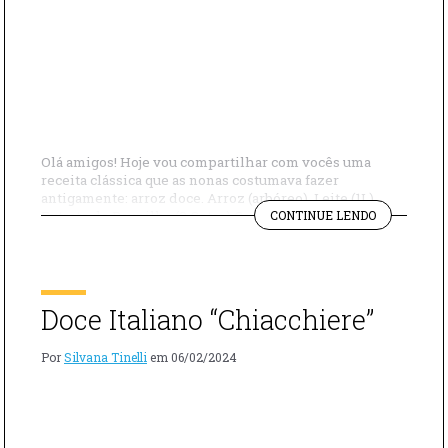
Olá amigos! Hoje vou compartilhar com vocês uma
receita clássica que as nonas costumava fazer
antigamente: arroz doce. Arroz (arbóreo) Leite (1L)
"RECEITA
Extrato de Baunilha (3 Gotas) Canela Limão Açúcar (1
CONTINUE LENDO
RÁPIDA
colher) Ferva o leite e adicione um pouco de casca de
E
limão ralada. Assim que o leite começar a ferver
FÁCIL
adicione o […]
“ARROZ
DOCE”"
Doce Italiano “Chiacchiere”
Por
Silvana Tinelli
em
06/02/2024