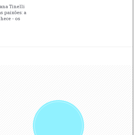
vana Tinelli
s paixões: a
nhece - os