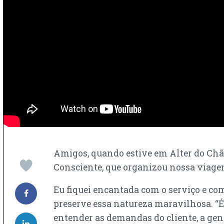
Amigos, quando estive em Alter do Ch
Consciente, que organizou nossa viag
Eu fiquei encantada com o serviço e co
preserve essa natureza maravilhosa. “É
entender as demandas do cliente, a gen