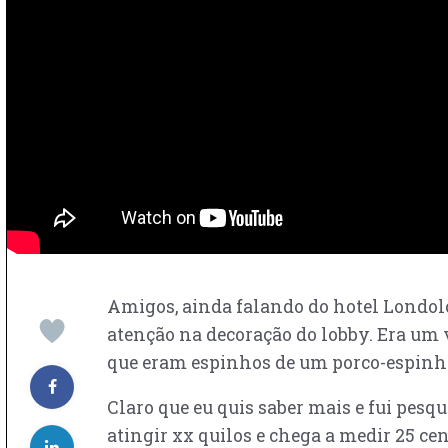
Amigos, ainda falando do hotel Londol
atenção na decoração do lobby. Era um 
que eram espinhos de um porco-espinh
Claro que eu quis saber mais e fui pesq
atingir xx quilos e chega a medir 25 c