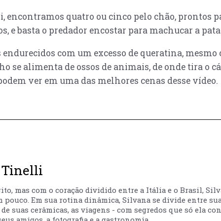
, encontramos quatro ou cinco pelo chão, prontos p
etos, e basta o predador encostar para machucar a pata
s endurecidos com um excesso de queratina, mesmo 
ho se alimenta de ossos de animais, de onde tira o cá
podem ver em uma das melhores cenas desse vídeo.
Tinelli
to, mas com o coração dividido entre a Itália e o Brasil, Sil
m pouco. Em sua rotina dinâmica, Silvana se divide entre sua
ão de suas cerâmicas, as viagens - com segredos que só ela co
eus amigos, a fotografia e a gastronomia.