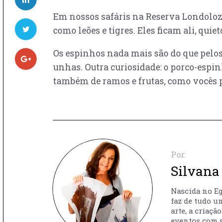
Em nossos safáris na Reserva Londolozi
como leões e tigres. Eles ficam ali, qui
Os espinhos nada mais são do que pelo
unhas. Outra curiosidade: o porco-espin
também de ramos e frutas, como vocês 
Por:
Silvana 
Nascida no Egi
faz de tudo u
arte, a criaç
eventos com s