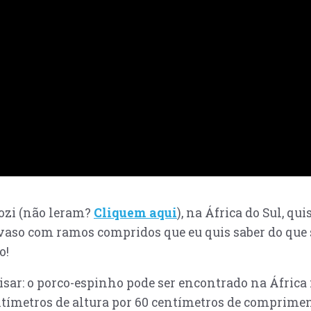
ozi (não leram?
Cliquem aqui
), na África do Sul, q
vaso com ramos compridos que eu quis saber do que 
o!
uisar: o porco-espinho pode ser encontrado na África
entímetros de altura por 60 centímetros de comprimen