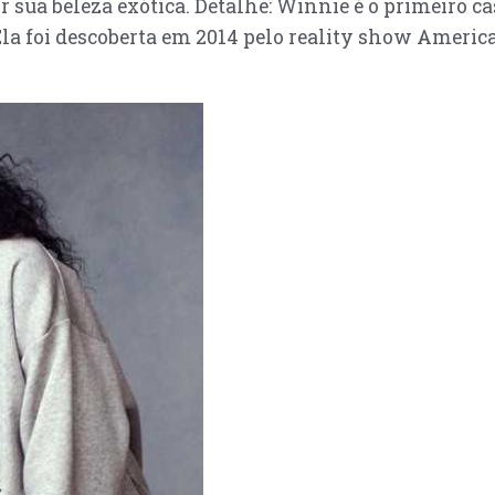
sua beleza exótica. Detalhe: Winnie é o primeiro ca
a foi descoberta em 2014 pelo reality show America