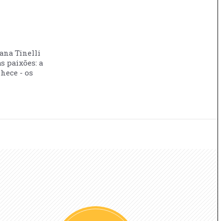
vana Tinelli
s paixões: a
nhece - os