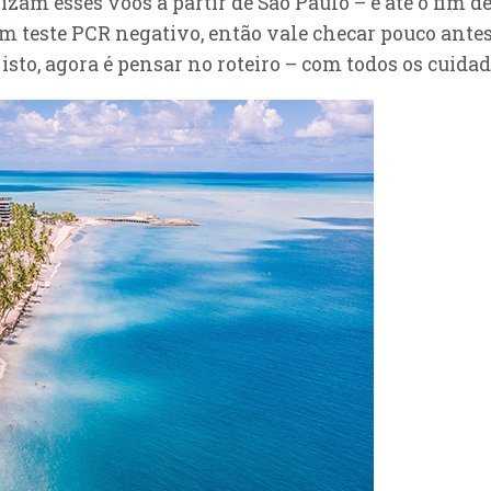
am esses voos a partir de São Paulo – e até o fim d
 teste PCR negativo, então vale checar pouco antes
isto, agora é pensar no roteiro – com todos os cuidad