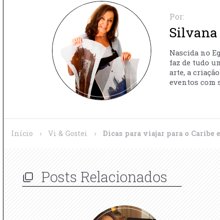
Por:
Silvana 
Nascida no Egi
faz de tudo u
arte, a criaç
eventos com s
Início
›
Vi & Gostei
›
Dicas para viajar para o Caribe
Posts Relacionados