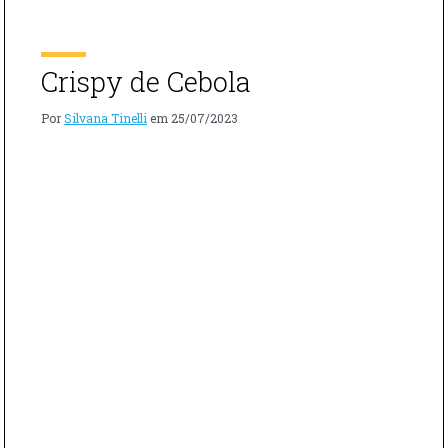
PIZZAIOLA"
Parmesão ralado Pimenta preta moída na hora Modo de
preparo Em uma panela, […]
Crispy de Cebola
Por
Silvana Tinelli
em
25/07/2023