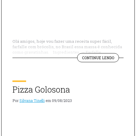
Olá amigos, hoje vou fazer uma receita super fácil,
farfalle com brócolis, no Brasil essa massa é conhecida
como gravatinhas. Ingredientes – Farfalle
"FARFALLE
(Gravatinha) – Azeite – 4 Dentes de Alho – Brócolis –
CONTINUE LENDO
COM
Sal – Pimenta – Queijo Parmesão Modo de preparo:
BRÓCOLIS"
Cozinhe o farfalle conforme as instruções da
embalagem. […]
Pizza Golosona
Por
Silvana Tinelli
em
09/08/2023