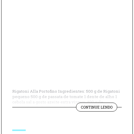
Rigatoni Alla Portofino Ingredientes: 500 g de Rigatoni
pequeno 500 g de passata de tomate 1 dente de alho 1
cebola sal a gosto azeite extra virgem 400 g de
"RIGATONI
parmesão ralado Manjericão Pinoli Amêndoas Numa
CONTINUE LENDO
ALLA
frigideira com um pouco de azeite, doure a cebola
PORTOFINO
picada com um pouco de sal. Depois de dourada,
despeje […]