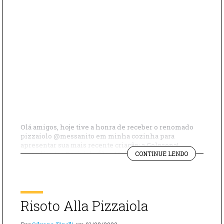
Olá amigos, hoje tive a honra de receber o renomado
pizzaiolo @messanito em minha cozinha para
apresentar sua mais recente criação: a Golosona!
"PIZZA
Ingredientes Berinjela Óleo Molho de tomate Sal
CONTINUE LENDO
GOLOSONA"
Mussarela de Búfala Parmesão Farinha de trigo
Fermento natural Ricota de búfala Manjericão Modo de
preparo Comece preparando a parmegiana de
berinjela, aqueça […]
Risoto Alla Pizzaiola