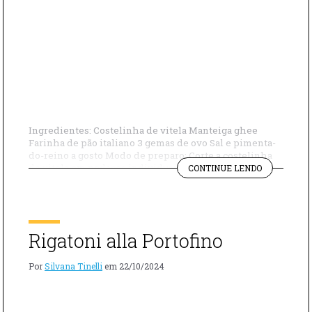
Ingredientes: Costelinha de vitela Manteiga ghee
Farinha de pão italiano 3 gemas de ovo Sal e pimenta-
do-reino a gosto Modo de preparo: Corte a costelinha
"VITELA
de vitela em pedaços individuais, retirando o excesso
CONTINUE LENDO
À
de gordura. Com um martelo de carne ou fundo de
MILANESA"
panela, bata delicadamente cada pedaço para que fique
mais fino e macio. […]
Rigatoni alla Portofino
Por
Silvana Tinelli
em
22/10/2024