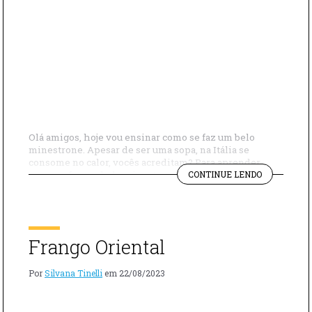
Olá amigos, hoje vou ensinar como se faz um belo
minestrone. Apesar de ser uma sopa, na Itália se
consome no calor, vocês acreditam? Para aprender
"APRENDE
como se faz um belo minestrone, é importante
CONTINUE LENDO
A
entender um hábito dos italianos: eles gostam de
FAZER
tomar essa sopa morna e bem firme, com um fio de
UM
azeite. E […]
MINESTRON
Frango Oriental
Por
Silvana Tinelli
em
22/08/2023