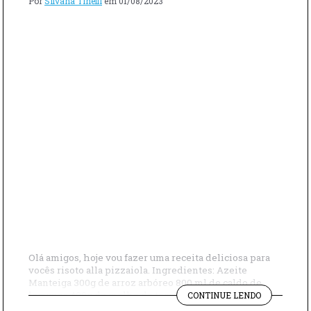
Por
Silvana Tinelli
em
01/08/2023
Olá amigos, hoje vou fazer uma receita deliciosa para
vocês risoto alla pizzaiola. Ingredientes: Azeite
Manteiga 300g de arroz arbóreo 800 ml de caldo de
"RISOTO
legumes 400g de molho de tomate Sal a gosto Pimenta-
CONTINUE LENDO
ALLA
do-reino a gosto Mozzarella de bufalo seca Queijo