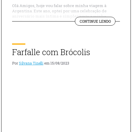
Olá Amigos, hoje vou falar sobre minha viagem à
Argentina. Este ano, optei por uma celebração de
aniversário mais íntima e simples junto à minha
"MEU
família, decidi visitar Buenos Aires. Nossa estadia foi
CONTINUE LENDO
ANIVERSÁR
muito agradável, Buenos Aires estava bem organizada,
NA
com opções gastronômicas incríveis. Visitamos
ARGENTINA
diversos restaurantes e vou compartilhar tudo com
vocês. Além disso, […]
Farfalle com Brócolis
Por
Silvana Tinelli
em
15/08/2023