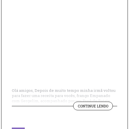
Olá amigos, Depois de muito tempo minha irmã voltou
para fazer uma receita para vocês, frango Empanado
com Gergelim, acompanhado por um Purê de Batata
"FRANGO
Doce com um toque de Wasabi, e para completar, uma
CONTINUE LENDO
ORIENTAL"
Berinjela assada no forno.. Ingredientes – Peito de
Frango – Gergelim – Missô – Saquê – Vinagre –
Manteiga – […]