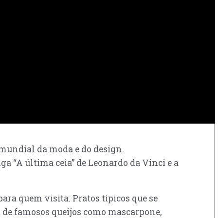
l mundial da moda e do design.
ga “A última ceia” de Leonardo da Vinci e a
ra quem visita. Pratos típicos que se
m de famosos queijos como mascarpone,