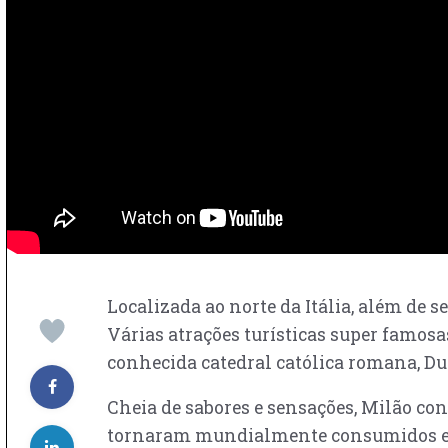
Localizada ao norte da Itália, além de 
Várias atrações turísticas super famosa
conhecida catedral católica romana, D
Cheia de sabores e sensações, Milão co
tornaram mundialmente consumidos e ad