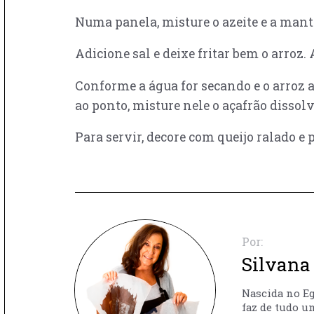
Numa panela, misture o azeite e a mantei
Adicione sal e deixe fritar bem o arroz.
Conforme a água for secando e o arroz a
ao ponto, misture nele o açafrão dissol
Para servir, decore com queijo ralado e 
Por:
Silvana 
Nascida no Egi
faz de tudo u