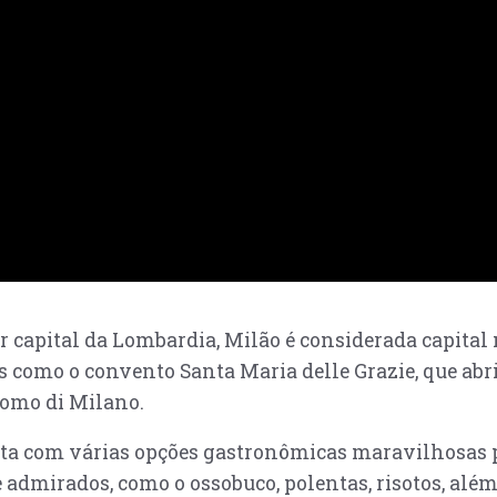
ser capital da Lombardia, Milão é considerada capita
s como o convento Santa Maria delle Grazie, que abri
uomo di Milano.
nta com várias opções gastronômicas maravilhosas pa
mirados, como o ossobuco, polentas, risotos, alé