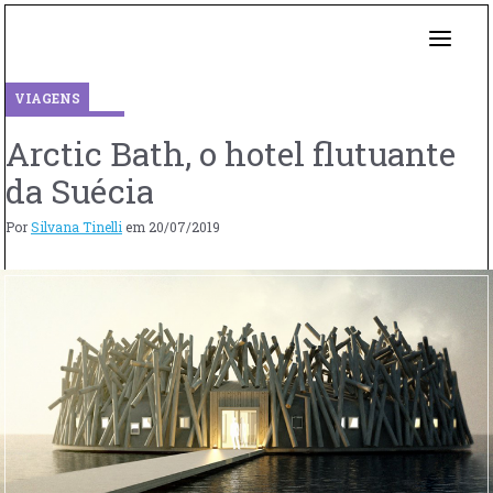
VIAGENS
Arctic Bath, o hotel flutuante
da Suécia
Por
Silvana Tinelli
em
20/07/2019