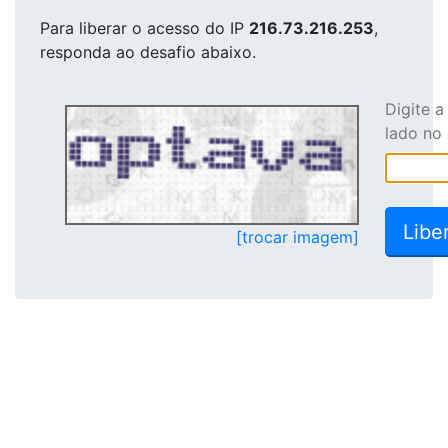
Para liberar o acesso
do IP
216.73.216.253
,
responda ao desafio abaixo.
Digite 
lado no
[trocar imagem]