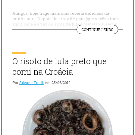
Amigos, hoje trago mais uma receita deliciosa da
minha nora. Depois do arroz de pato (que vocês viram
aqui), hoje é a vez do arroz de lula e camarão. Eu acho
"ARROZ
pratos únicos assim muito práticos – afinal, a gente
CONTINUE LENDO
DE
acaba sujando só uma panela – e completos. No caso do
LULA
arroz de lula e […]
E
CAMARÃO"
O risoto de lula preto que
comi na Croácia
Por
Silvana Tinelli
em
25/06/2019