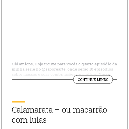
Olá amigos, Hoje trouxe para vocês o quarto episódio da
minha série no @saborearte, onde serão 10 episódios
sobre massas e suas combinações de molhos. Nesse
"PARPADEL
episódio fizemos um delicioso parpadelle com tinta de
CONTINUE LENDO
COM
lula. Ingredientes Azeite Cebola Lula Parpadelle Tinta
TINTA
de lula (Nero di Sepia) Alho Pimenta dedo de moça
DE
Salsinha Modo de Preparo […]
LULA
–
Calamarata – ou macarrão
COMBINAÇ
PERFEITA"
com lulas