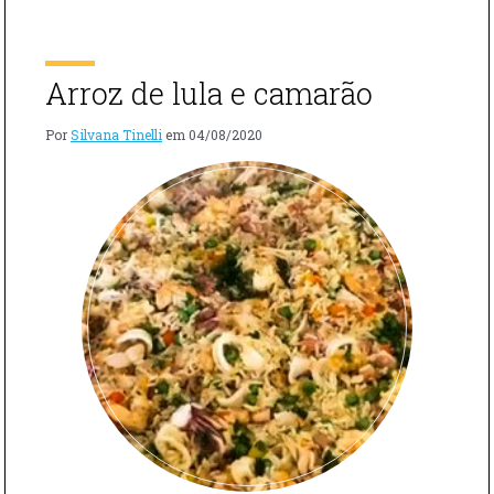
OU
deste: a massa calamarata tem o diâmetro de […]
MACARRÃO
COM
LULAS"
Arroz de lula e camarão
Por
Silvana Tinelli
em
04/08/2020