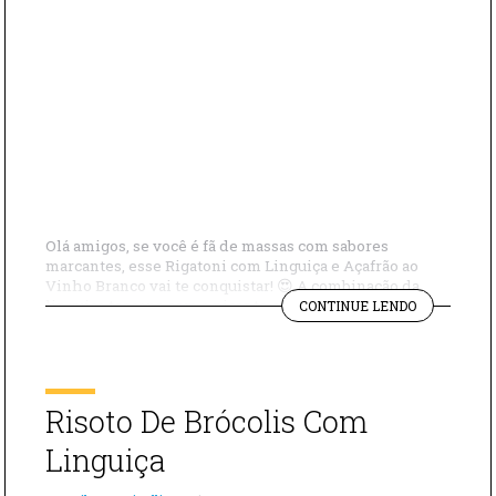
Olá amigos, se você é fã de massas com sabores
marcantes, esse Rigatoni com Linguiça e Açafrão ao
Vinho Branco vai te conquistar! 😍 A combinação da
"RIGATONI
linguiça toscana com a picante cria um equilíbrio
CONTINUE LENDO
COM
perfeito entre sabor e intensidade, enquanto o toque de
LINGUIÇA
açafrão e vinho branco dá um aroma sofisticado e um
E
molho […]
AÇAFRÃO
AO
Risoto De Brócolis Com
VINHO
BRANCO"
Linguiça