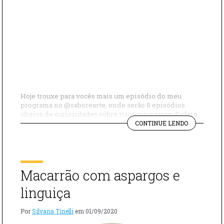
Hoje trouxe para vocês mais um episódio do meu
programa no @saborearte, onde serão 8 episódios
cheios de curiosidades sobre risotos e o arroz. E claro
"RISOTO
que não poderia faltar muitas histórias e risadas.
CONTINUE LENDO
DE
Fizemos um delicioso Risoto de Linguiça com feijão
LINGUIÇA
enquanto batemos um papo sobre a histórias dos
COM
risotos. Se eu fosse você […]
FEIJÃO"
Macarrão com aspargos e
linguiça
Por
Silvana Tinelli
em
01/09/2020