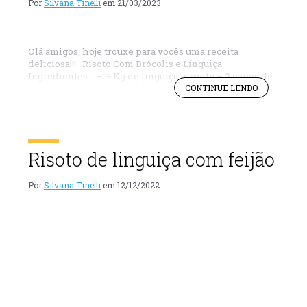
Por
Silvana Tinelli
em
21/03/2023
Olá amigos, hoje trouxe para vocês uma receita
deliciosa!!! Risoto Com Brócolis e Linguiça
Ingredientes: – ½ Kg de linguiça picante – 2 copos de
"RISOTO
arroz Arbóreo ou Carnaroli – 2 Maços de brócolis fresco
CONTINUE LENDO
DE
– 1 cebola – Sal – 1 Copo de Azeite – 1 Copo de vinho
BRÓCOLIS
branco – […]
COM
LINGUIÇA"
Risoto de linguiça com feijão
Por
Silvana Tinelli
em
12/12/2022