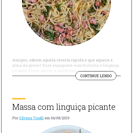
Amigos, sabem aquela receita rápida e que aquece a
alma da gente? Esse espaguete com brócolis e linguiça
picante é bem assim. A gordura e o sabor picante da
"ESPAGUET
linguiça combinam muito bem com o leve amargor do
CONTINUE LENDO
COM
brócolis, então este é um prato bem equilibrado.
BRÓCOLIS
Superfácil de fazer, o espaguete com brócolis e linguiça
E
[…]
LINGUIÇA
PICANTE"
Massa com linguiça picante
Por
Silvana Tinelli
em
06/08/2019