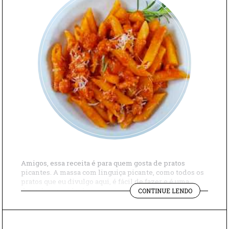
Amigos, essa receita é para quem gosta de pratos
picantes. A massa com linguiça picante, como todos os
pratos que eu divulgo aqui, é fácil de fazer e é uma
"MASSA
daquelas comidas bem caseiras, para esquentar um dia
CONTINUE LENDO
COM
frio. Vocês têm algumas opções para variar: o tipo de
LINGUIÇA
massa – embora eu recomende uma curta, […]
PICANTE"