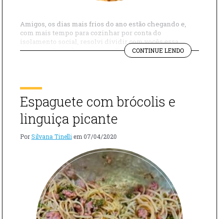
Amigos, os dias mais frios do ano estão chegando e,
com mais tempo para cozinhar por conta do
isolamento social, resolvi dividir com vocês essa
"RISOTO
receita italiana de risoto com linguiça e feijão fava. Na
CONTINUE LENDO
COM
Itália, esse prato típico da Toscana é feito com esse
LINGUIÇA
feijão grande chamado de fava, mas ele pode ser feito
E
[…]
FEIJÃO
FAVA"
Espaguete com brócolis e
linguiça picante
Por
Silvana Tinelli
em
07/04/2020