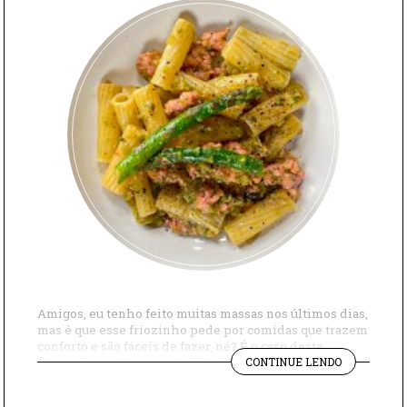
Amigos, eu tenho feito muitas massas nos últimos dias,
mas é que esse friozinho pede por comidas que trazem
conforto e são fáceis de fazer, né? É o caso deste
"MACARRÃ
macarrão com aspargos e linguiça, que tenho certeza
CONTINUE LENDO
COM
que vocês vão amar, vejam: Receita de macarrão com
ASPARGOS
aspargos e linguiça Ingredientes: 100 ml […]