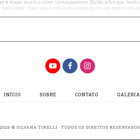
r é viajar muito e viver intensamente. Então acho que tenho s
 para saber. Claro que o estilo da Costanza foi um motivo de cu
YouTube
Facebook
Instagram
INÍCIO
SOBRE
CONTATO
GALERI
2026 © SILVANA TINELLI · TODOS OS DIREITOS RESERVADO