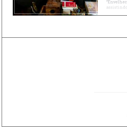
“Envelhece
assistindo