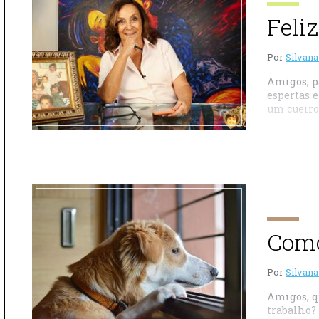
Feli
Por
Silvana
Amigos, p
espertas 
um cueiro
Como
Por
Silvana
Amigos, q
trabalho?