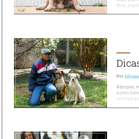
dita, espe
Dica
Por
Silvana
Amigos, v
nosso bate
certeza qu