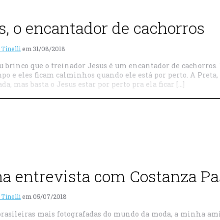
s, o encantador de cachorros
 Tinelli
em
31/08/2018
u brinco que o treinador Jesus é um encantador de cachorros.
po e eles ficam calminhos quando ele está por perto. A Preta,
da, mas basta o Jesus estar por perto pra ela ficar […]
a entrevista com Costanza Pa
 Tinelli
em
05/07/2018
rasileiras mais fotografadas do mundo da moda, a minha amig