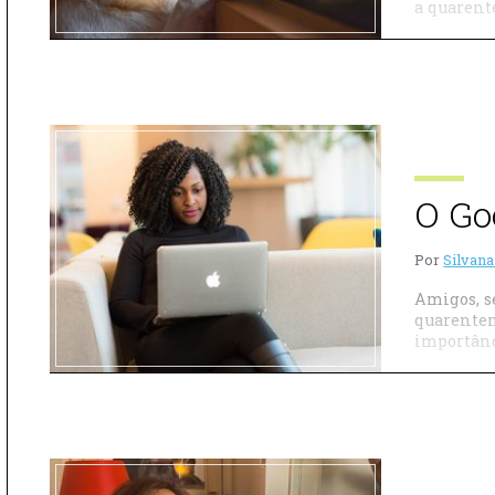
a quarente
O Go
Por
Silvana
Amigos, s
quarenten
importânc