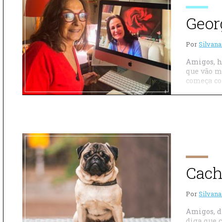
Geor
Por
Silvana
Amigos, h
que vão m
começa co
Cach
Por
Silvana
Amigos, d
diga que 