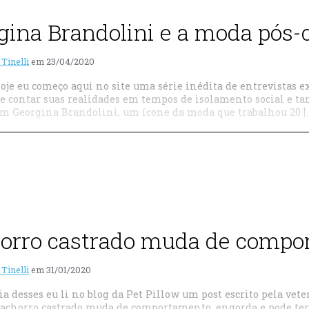
gina Brandolini e a moda pós-
 Tinelli
em
23/04/2020
oje eu começo aqui no site uma série inédita de entrevistas e
e contar suas realidades em tempos de isolamento social e t
m Georgina Brandolini, um ícone da moda que trabalhou 20 [
orro castrado muda de compo
 Tinelli
em
31/01/2020
ia desses eu li no blog da Pet Pillow um post escrito pela vet
cachorro castrado muda de comportamento, engorda e pode ter