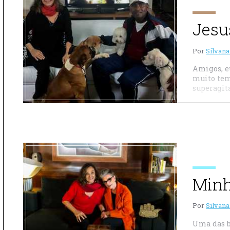
Jesu
Por
Silvana
Amigos, e
muito tem
superagita
Minh
Por
Silvana
Uma das b