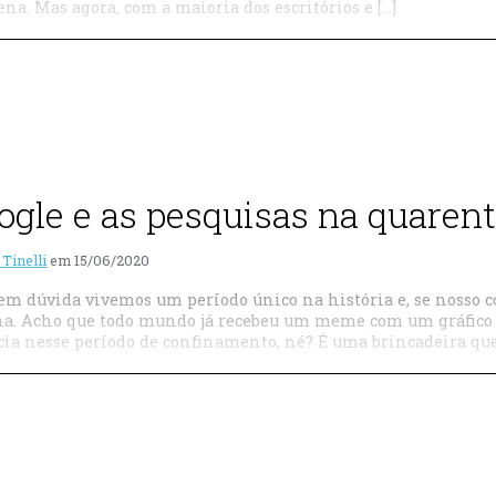
na. Mas agora, com a maioria dos escritórios e […]
ogle e as pesquisas na quaren
 Tinelli
em
15/06/2020
em dúvida vivemos um período único na história e, se noss
a. Acho que todo mundo já recebeu um meme com um gráfico 
ia nesse período de confinamento, né? É uma brincadeira que