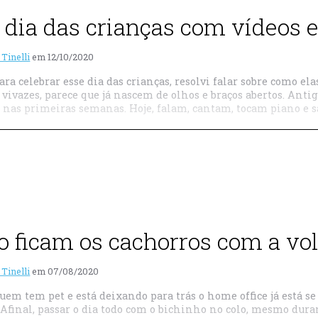
z dia das crianças com vídeos
 Tinelli
em
12/10/2020
ara celebrar esse dia das crianças, resolvi falar sobre como e
e vivazes, parece que já nascem de olhos e braços abertos. An
 nas primeiras semanas. Hoje, falam, cantam, tocam piano e 
 ficam os cachorros com a vol
 Tinelli
em
07/08/2020
uem tem pet e está deixando para trás o home office já está s
 Afinal, passar o dia todo com o bichinho no colo, mesmo dura