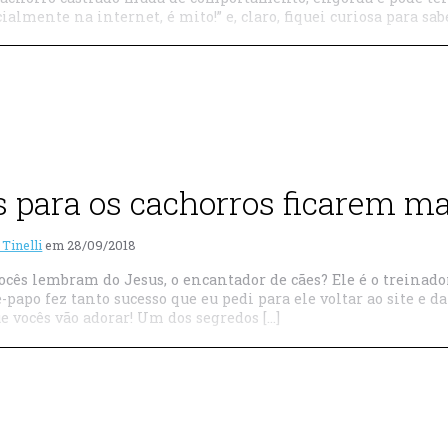
cialmente na internet, é mito!” e, claro, fiquei curiosa para sab
s para os cachorros ficarem m
 Tinelli
em
28/09/2018
ocês lembram do Jesus, o encantador de cães? Ele é o treinador
-papo fez tanto sucesso que eu pedi para ele voltar ao site e 
e vocês vão adorar! Um dos segredos […]