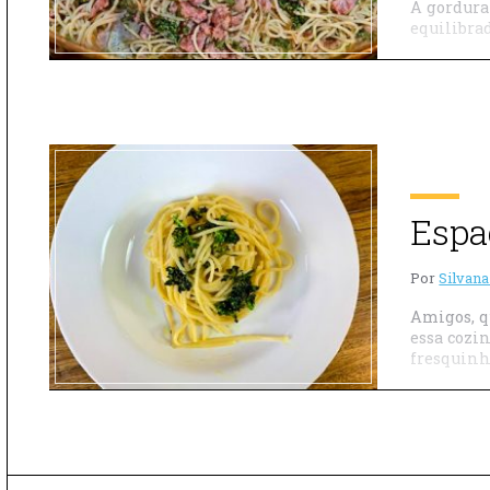
A gordura
equilibrad
Espa
Por
Silvana
Amigos, qu
essa cozi
fresquinh