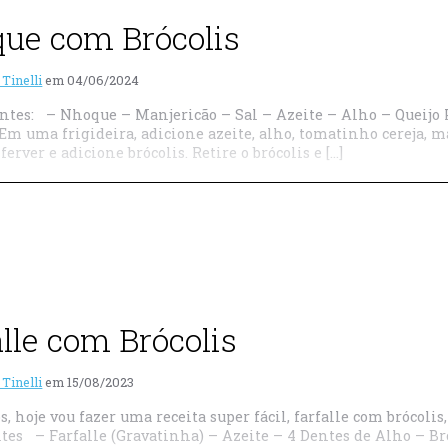
ue com Brócolis
 Tinelli
em
04/06/2024
tes: – Nhoque – Manjericão – Sal – Azeite – Alho – Queijo
Em uma frigideira, adicione azeite, alho, tomatinho cereja, 
ferver e adicione brócolis. Retire o brócolis e […]
alle com Brócolis
 Tinelli
em
15/08/2023
s, hoje vou fazer uma receita super fácil, farfalle com brócol
tes – Farfalle (Gravatinha) – Azeite – 4 Dentes de Alho – B