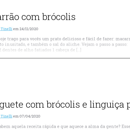
rrão com brócolis
 Tinelli
em
24/11/2020
je trago para vocês um prato delicioso e fácil de fazer: macar
o inusitado, e também o sal do aliche. Vejam o passo a passo
2 dentes de alho fatiados 1 cabeça de […]
guete com brócolis e linguiça 
 Tinelli
em
07/04/2020
abem aquela receita rápida e que aquece a alma da gente? Esse