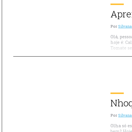
Apre
Por
Silvana
Olá, pess
hoje é: C
Tomate se
Nhoq
Por
Silvana
Olha só e
bem? Hoje