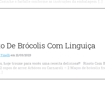
Cozinhe o farfalle conforme as instruções da embalagem. […]
to De Brócolis Com Linguiça
 Tinelli
em
21/03/2023
s, hoje trouxe para vocês uma receita deliciosa!!! Risoto Com
2 copos de arroz Arbóreo ou Carnaroli – 2 Maços de brócolis fr
…]