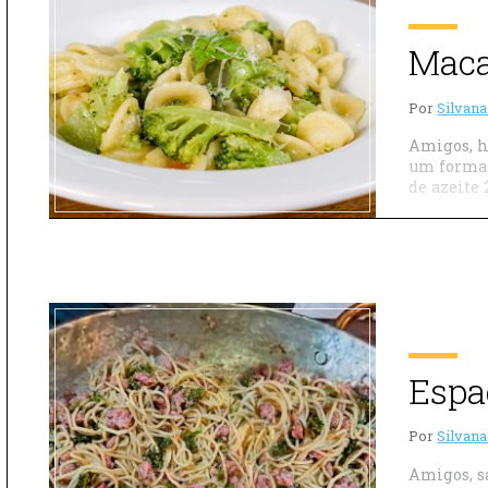
Maca
Por
Silvana
Amigos, ho
um format
de azeite 
Espa
Por
Silvana
Amigos, s