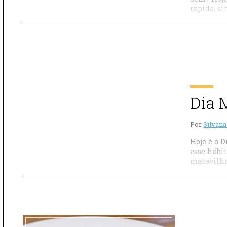
rápida, si
Dia 
Por
Silvana
Hoje é o 
esse hábi
maravilho