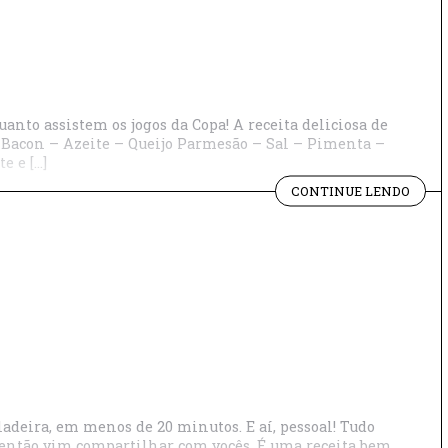
anto assistem os jogos da Copa! A receita deliciosa de
– Bacon – Azeite – Queijo Parmesão – Sal – Pimenta –
e e […]
"APR
CONTINUE LENDO
A
FAZE
CALA
ladeira, em menos de 20 minutos. E aí, pessoal! Tudo
, então vim compartilhar com vocês. É uma receita bem