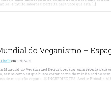
mples, e muito saborosa: perfeita para você que está […]
Mundial do Veganismo – Espag
 Tinelli
em
01/11/2021
Dia Mundial do Veganismo! Decidi preparar uma receita para os
to, assim como eu que busco cortar carne da minha rotina semp
sa de macarrão vegano! 🍝 INGREDIENTES: Azeite Brócolis Alh