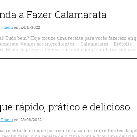
nda a Fazer Calamarata
 Tinelli
em
24/11/2022
oal! Tudo bem? Hoje trouxe uma receita para vocês fazerem enqu
alamarata. Vamos aos ingredientes: – Calamaratas – Brócolis 
co Modo de preparo: Comece untando uma frigideira com azeit
ue rápido, prático e delicioso
 Tinelli
em
23/08/2022
ssa receita de nhoque para ser feita com os ingredientes da ge
 resolvi fazer uma receita de última hora e ficou uma delícia