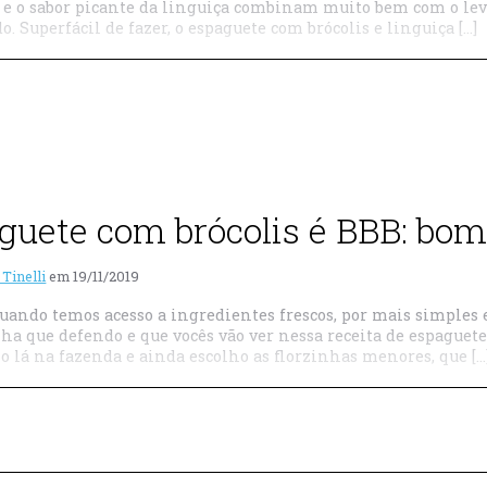
 e o sabor picante da linguiça combinam muito bem com o leve
o. Superfácil de fazer, o espaguete com brócolis e linguiça […]
guete com brócolis é BBB: bom,
 Tinelli
em
19/11/2019
ando temos acesso a ingredientes frescos, por mais simples e b
nha que defendo e que vocês vão ver nessa receita de espaguete
o lá na fazenda e ainda escolho as florzinhas menores, que […