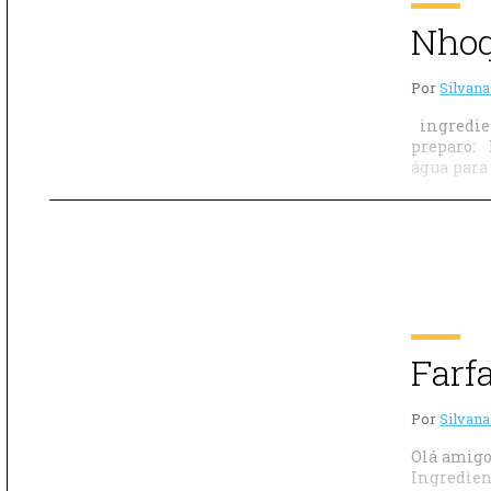
Nhoq
Por
Silvana
ingredien
preparo: 
água para 
Farf
Por
Silvana
Olá amigo
Ingredien