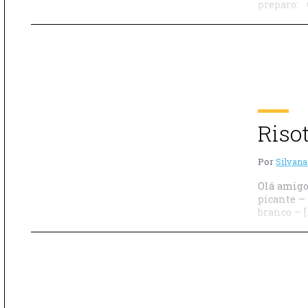
preparo: 
Riso
Por
Silvana
Olá amigo
picante – 
branco – [