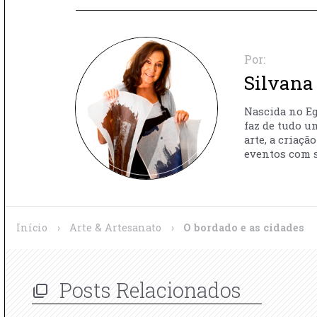
Por:
Silvana 
Nascida no Egi
faz de tudo u
arte, a criaç
eventos com s
Início
›
Arte & Artesanato
›
O bordado e as cidades
Posts Relacionados