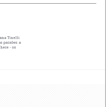
vana Tinelli
s paixões: a
nhece - os