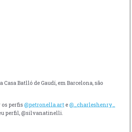
a Casa Batlló de Gaudí, em Barcelona, são
 os perfis
@petronella.art
e
@_charleshenry_
perfil, @silvanatinelli.