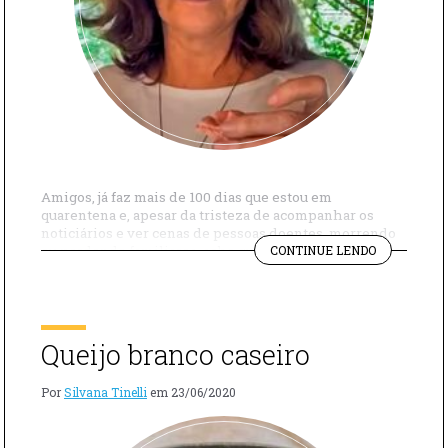
Amigos, já faz mais de 100 dias que estou em
quarentena e, apesar da tristeza de acompanhar os
noticiários e ver cenas de pessoas doentes, morrendo
"O
ou perdendo familiares, acho que consegui tirar coisas
CONTINUE LENDO
QUE
boas desse período de isolamento. Em primeiro lugar, a
APRENDI
quarentena me ensinou a ter paciência, afinal, não há
EM
nada a fazer, […]
100
DIAS
Queijo branco caseiro
DE
QUARENTE
Por
Silvana Tinelli
em
23/06/2020