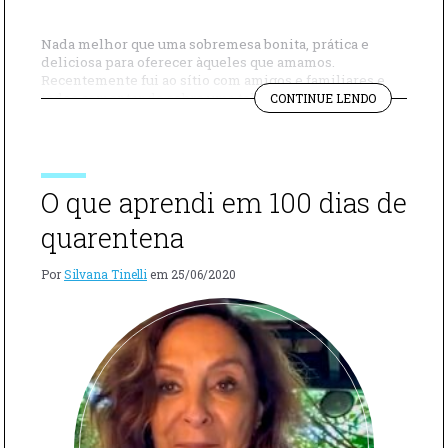
Nada melhor que uma sobremesa bonita, prática e
deliciosa para oferecer àqueles que amamos.
Recentemente fui ao sítio com amigos e familiares e
"BANOFFEE
todos comentando sobre uma tal de Banoffee. Fiquei
CONTINUE LENDO
SIMPLES
tão curiosa que pedi à Clara que me mostrasse quem era
E
essa tão falada Banoffee, e fui pega de surpresa ao me
FÁCIL"
deparar com […]
O que aprendi em 100 dias de
quarentena
Por
Silvana Tinelli
em
25/06/2020