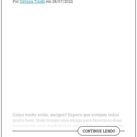
Por
Silvana Tinelli
em
28/07/2022
Como vocês estão, amigos? Espero que estejam todos
muito bem. Hoje trouxe uma amiga para fazermos duas
receitas em uma: madeleines e uma deliciosa geleia de
"MADELEIN
mamão com maracujá para acompanhá-las. Vamos aos
CONTINUE LENDO
COM
ingredientes então: – Licor de limão – Mamão – Sal –