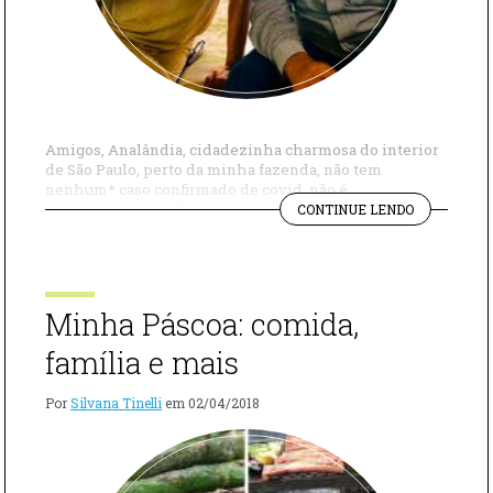
Amigos, Analândia, cidadezinha charmosa do interior
de São Paulo, perto da minha fazenda, não tem
nenhum* caso confirmado de covid, não é
"ENTREVIS
impressionante? Por isso, aproveitei para conversar
CONTINUE LENDO
COM
com o prefeito, Jairo Mascia, sobre como ele conduziu
O
essa questão. Ele me disse que no final de fevereiro a
PREFEITO
prefeitura realizou palestras para alunos de escolas […]
DE
ANALÂNDIA
Minha Páscoa: comida,
SOBRE
O
família e mais
COVID"
Por
Silvana Tinelli
em
02/04/2018