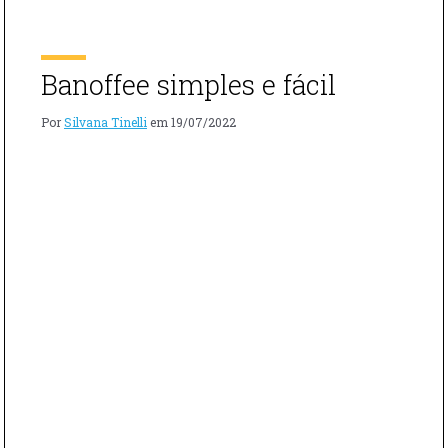
GELEIA
Manteiga – Maracujá – Farinha de amêndoas – Laranja
DE
– Limão […]
MAMÃO
E
Banoffee simples e fácil
MARACUJÁ
Por
Silvana Tinelli
em
19/07/2022