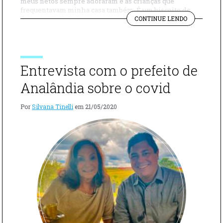
meus netos sempre adoraram e as crianças que
frequentavam minha casa também. É um biscoito de
"BISCOITO
maizena fácil de fazer, você nem precisa de muitos
CONTINUE LENDO
DE
utensílios: um bowl, uma assadeira, uma colher e uma
MAIZENA
faca são suficientes. Os dois segredos desse biscoito de
FÁCIL"
maizena fácil são: […]
Entrevista com o prefeito de
Analândia sobre o covid
Por
Silvana Tinelli
em
21/05/2020