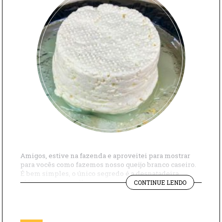
Amigos, estive na fazenda e aproveitei para mostrar
para vocês como fazemos nosso queijo branco caseiro.
É bem simples, o único segredo é a desnatadeira
"QUEIJO
elétrica, um aparelho que separa a gordura do leite com
CONTINUE LENDO
BRANCO
uma centrífuga que gira em alta velocidade. O processo
CASEIRO"
acontece porque a gordura tem um peso menor e acaba
ficando […]