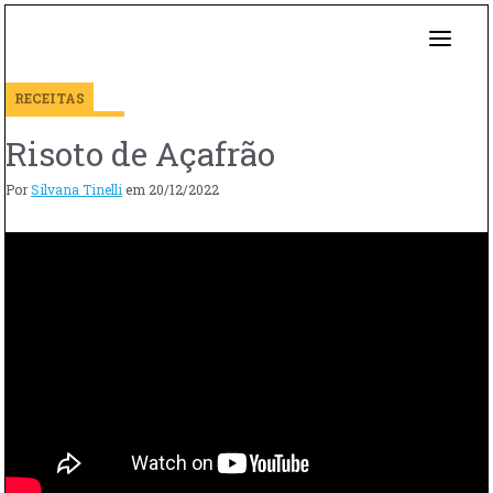
RECEITAS
Risoto de Açafrão
Por
Silvana Tinelli
em
20/12/2022