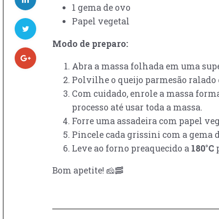
1 gema de ovo
Papel vegetal
Modo de preparo:
Abra a massa folhada em uma superf
Polvilhe o queijo parmesão ralado 
Com cuidado, enrole a massa for
processo até usar toda a massa.
Forre uma assadeira com papel veget
Pincele cada grissini com a gema d
Leve ao forno preaquecido a
180°C
p
Bom apetite! 🧀🥓