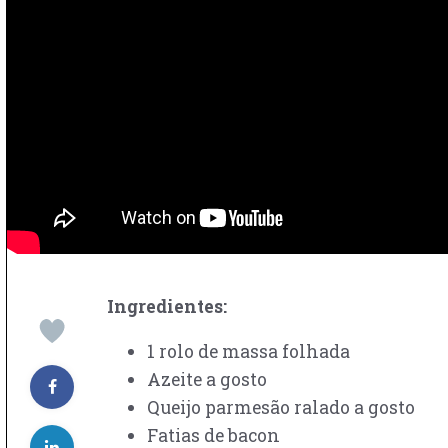
Ingredientes:
1 rolo de massa folhada
Azeite a gosto
Queijo parmesão ralado a gosto
Fatias de bacon