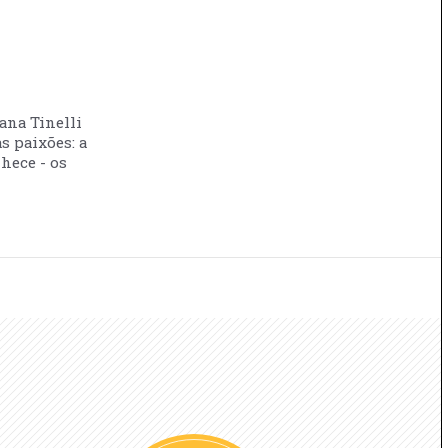
vana Tinelli
s paixões: a
nhece - os