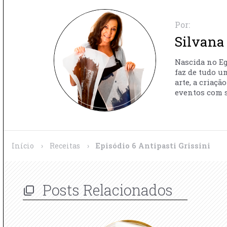
Por:
Silvana 
Nascida no Egi
faz de tudo u
arte, a criaç
eventos com s
Início
›
Receitas
›
Episódio 6 Antipasti Grissini
Posts Relacionados