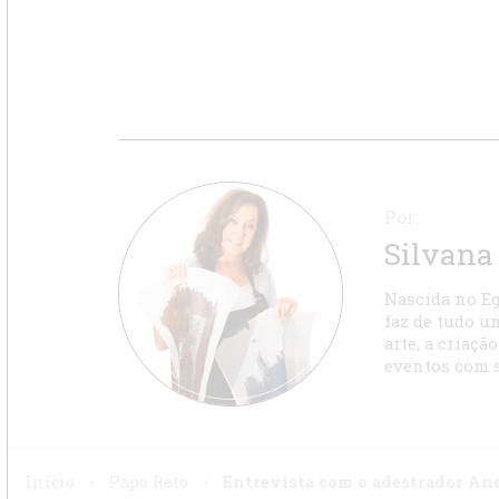
Por:
Silvana 
Nascida no Egi
faz de tudo u
arte, a criaç
eventos com s
Início
›
Papo Reto
›
Entrevista com o adestrador An
Posts Relacionados