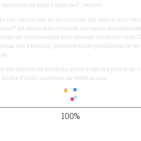
uma bola na água e fazia gol”, contou.
ni não param por aí: ele ensinou um galo a tocar te
eneno” da cantora Anitta com variações de temperatu
eixar ser manuseadas sem oferecer nenhum risco. C
cobras, por exemplo, porque elassão predadoras de 
te!
s dos diferentes animais, como o rato e o jacaré. Se 
r André Poloni, assistam ao vídeo acima.