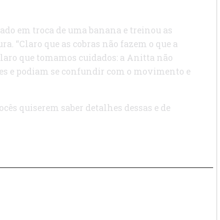
clado em troca de uma banana e treinou as
ra. “Claro que as cobras não fazem o que a
laro que tomamos cuidados: a Anitta não
aves e podiam se confundir com o movimento e
vocês quiserem saber detalhes dessas e de