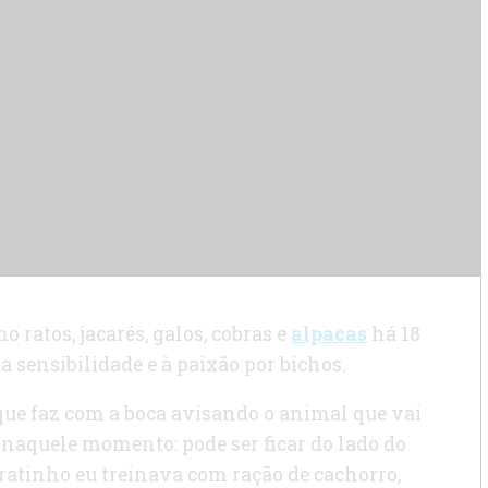
 ratos, jacarés, galos, cobras e
alpacas
há 18
 sensibilidade e à paixão por bichos.
 que faz com a boca avisando o animal que vai
naquele momento: pode ser ficar do lado do
 ratinho eu treinava com ração de cachorro,