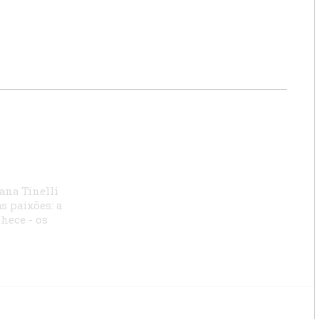
vana Tinelli
s paixões: a
nhece - os