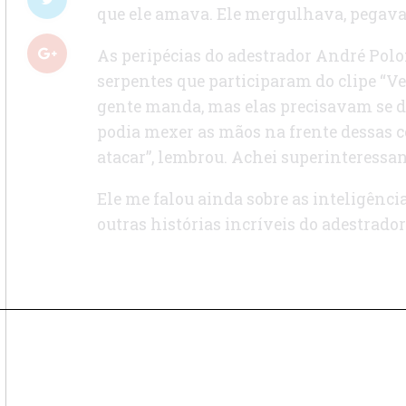
que ele amava. Ele mergulhava, pegava 
As peripécias do adestrador André Polo
serpentes que participaram do clipe “V
gente manda, mas elas precisavam se d
podia mexer as mãos na frente dessas 
atacar”, lembrou. Achei superinteressan
Ele me falou ainda sobre as inteligência
outras histórias incríveis do adestrado