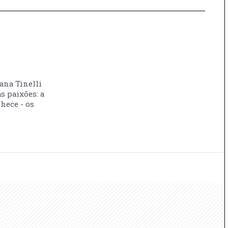
vana Tinelli
s paixões: a
nhece - os