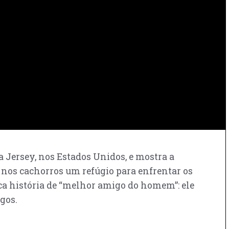
 Jersey, nos Estados Unidos, e mostra a
 nos cachorros um refúgio para enfrentar os
ica história de “melhor amigo do homem”: ele
gos.