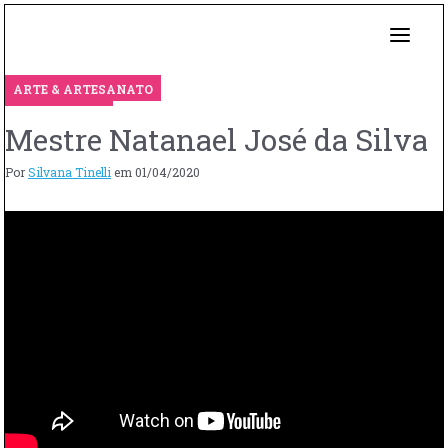
ARTE & ARTESANATO
Mestre Natanael José da Silva
Por
Silvana Tinelli
em
01/04/2020