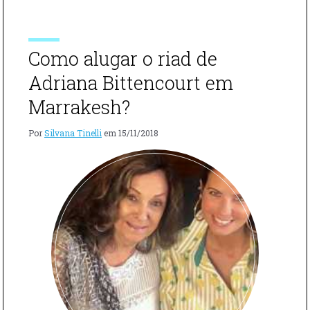
MILENARES
início acompanhei a produção da tradicional “Tagine”,
DE
uma tigela utilizada para cozinhar os alimentos […]
FEZ,
NO
Como alugar o riad de
MARROCOS
Adriana Bittencourt em
Marrakesh?
Por
Silvana Tinelli
em
15/11/2018