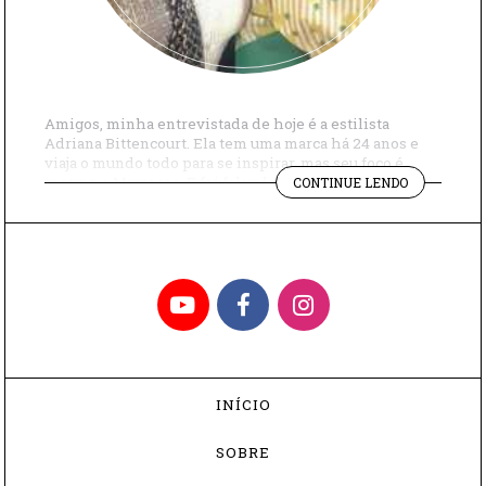
Amigos, minha entrevistada de hoje é a estilista
Adriana Bittencourt. Ela tem uma marca há 24 anos e
viaja o mundo todo para se inspirar, mas seu foco é
"COMO
mesmo o Marrocos. E foi falando sobre esse país que
CONTINUE LENDO
ALUGAR
começamos nossa conversa. “Desde bem jovem eu
O
tenho espírito gipsy: queria descobrir o mundo. E esse
RIAD
[…]
DE
ADRIANA
YouTube
Facebook
Instagram
BITTENCOU
EM
MARRAKES
INÍCIO
SOBRE