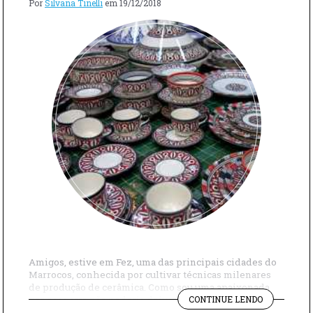
Por
Silvana Tinelli
em
19/12/2018
Amigos, estive em Fez, uma das principais cidades do
Marrocos, conhecida por cultivar técnicas milenares
de produção de cerâmica. Como sou uma apaixonada
"AS
por essa arte não poderia deixar de conhecer uma
CONTINUE LENDO
CERÂMICA
fábrica tradicional. A visita foi muito agradável, logo no