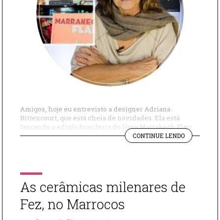
Amigos, hoje eu entrevisto a designer Adriana
Bittencourt, que está cheia de novidades. Ela está
lançando a edição brasileira do livro Marrakech Flair,
"AS
da editora Assouline. Com curadoria da atriz Marisa
CONTINUE LENDO
NOVIDADES
Berenson, este volume especial está recheado de
DE
fotografias e dicas incríveis, algumas da própria
ADRIANA
Adriana Bittencourt, que já há mais de dez anos tem […]
BITTENCOU
As cerâmicas milenares de
Fez, no Marrocos