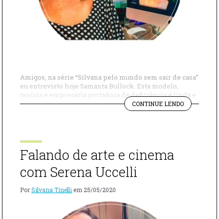
Amigos, na série “Silvana pelo mundo sem sair de casa”
eu entrevisto hoje Samanta Bullock. Esta modelo,
tenista e empresária portadora de deficiência é linda e
"SAMANTA
corajosa. Admiro tanto que já a entrevistei uma vez
CONTINUE LENDO
BULLOCK
(quem ainda não viu pode conferir clicando aqui) e
CONTA
agora quis saber como ela está vivendo esse momento
SOBRE
de isolamento […]
O
ISOLAMENT
Falando de arte e cinema
SOCIAL
NA
com Serena Uccelli
INGLATERR
Por
Silvana Tinelli
em
25/05/2020