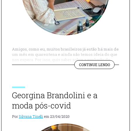
Amigos, como eu, muitos brasileiros já estão há mais de
um mês em quarentena e ainda não temos ideia do que
nos espera. Por isso, quis saber sobre a evolução do
"ENTREVIS
Covid na Itália, como andam os casos e os tratamentos
CONTINUE LENDO
EXCLUSIVA
que têm funcionado. Então, tenho dois convidados
SOBRE
muito especiais na série “Silvana pelo mundo […]
O
COVID
NA
Georgina Brandolini e a
ITÁLIA"
moda pós-covid
Por
Silvana Tinelli
em
23/04/2020