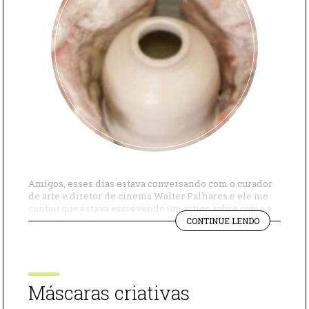
Amigos, esses dias estava conversando com o curador
de arte e diretor de cinema Walter Palhares e ele me
contou que estava escrevendo um artigo sobre como a
"COMO
arte pode ajudar nesse momento difícil de isolamento
CONTINUE LENDO
A
social que estamos vivendo. Fiquei curiosa, pedi para
ARTE
ver e adorei. Então, resolvi trazer aqui para o site. Vale
PODE
[…]
AJUDAR
NESSE
Máscaras criativas
MOMENTO?"