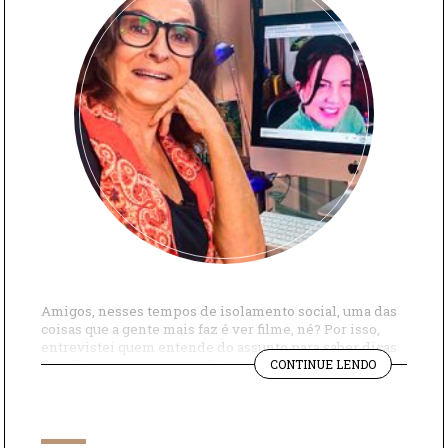
Amigos, nesses tempos de isolamento social, uma das
coisas que a gente mais faz é ver filme, né? Por isso,
entrevistei quem entende do assunto para saber dicas
"FALANDO
de séries para ver na Netflix: minha amiga cinéfila,
CONTINUE LENDO
DE
jornalista e documentarista Serena Ucelli. Ela
ARTE
comentou sobre “Nada Ortodoxa”, minissérie baseada
E
em um livro da escritora Deborah […]
CINEMA