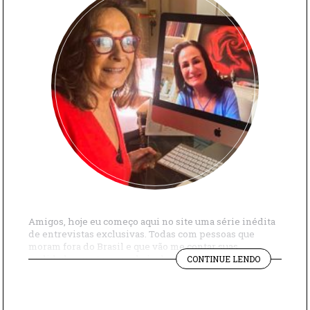
Amigos, hoje eu começo aqui no site uma série inédita
de entrevistas exclusivas. Todas com pessoas que
moram fora do Brasil e que vão me contar suas
"GEORGINA
realidades em tempos de isolamento social e também
CONTINUE LENDO
BRANDOLIN
falar sobre o mercado em que trabalham. A série
E
começa com Georgina Brandolini, um ícone da moda
A
que trabalhou 20 […]
MODA