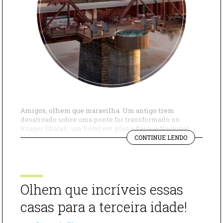
Amigos, olhem que maravilha. Um antigo trem
desativado sobre uma ponte foi transformado no
Kruger Shalati, um hotel em pleno Parque Nacional
"KRUGER
Kruger, na África do Sul. Batizado de hotel mais
CONTINUE LENDO
SHALATI,
inovador de 2020 pela revista especializada Travel and
O
Leisure, o Kruger Shalati fica na Ponte Selati, de 300
HOTEL
metros de comprimento, situada sobre o […]
MAIS
INOVADOR
Olhem que incríveis essas
DE
2020"
casas para a terceira idade!