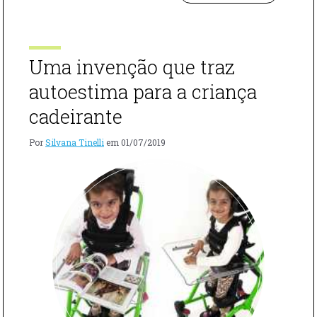
ETLIN
BlastU, um evento sobre empreendedorismo, inovação
CONTA
e tecnologia que acontece nos dias 13 e 14 de agosto no
TUDO
Pavilhão da Bienal, no Parque […]
SOBRE
O
Uma invenção que traz
FESTIVAL
BLASTU"
autoestima para a criança
cadeirante
Por
Silvana Tinelli
em
01/07/2019