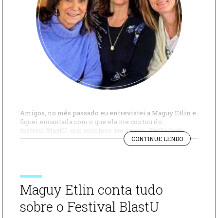
Amigos, no mês passado eu entrevistei a Maguy Etlin e
fiquei encantada com o que ela me contou do
festival BlastU, que acontece em agosto. Então hoje
"OS
trouxe a idealizadora do evento, Kelly Cordes, e a
CONTINUE LENDO
DESTAQUE
terceira sócia delas, Adriana Percussi. Eu quis saber
DO
como surgiu a ideia de um evento tão inovador, como
FESTIVAL
foi […]
BLASTU"
Maguy Etlin conta tudo
sobre o Festival BlastU