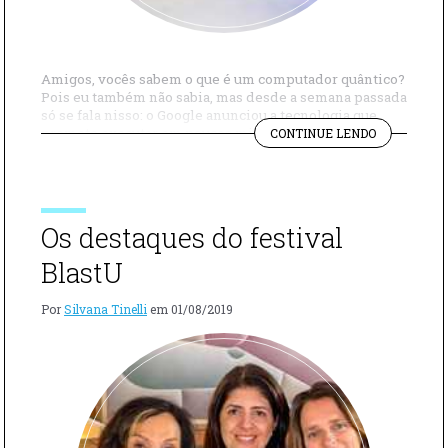
Amigos, vocês sabem o que é um computador quântico?
Pois eu também não sabia, mas desde a semana passada
só se fala nisso: o Google anunciou a tecnologia que
"VOCÊS
promete executar em poucos minutos cálculos
CONTINUE LENDO
SABEM
supercomplexos, que mesmo o computador mais
O
rápido do mundo hoje levaria 10 mil anos para fazer.
QUE
“A computação quântica nos dá a […]
É
UM
Os destaques do festival
COMPUTAD
QUÂNTICO?
BlastU
Por
Silvana Tinelli
em
01/08/2019