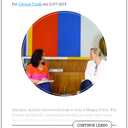
Por
Silvana Tinelli
em
11/07/2019
Amigos, minha entrevista hoje é com a Maguy Etlin. Ela
é sócia da BlastU, uma empresa que propõe uma troca
de conteúdos e experiências entre marcas e
"MAGUY
empresários. Conversamos bastante sobre o Festival
CONTINUE LENDO