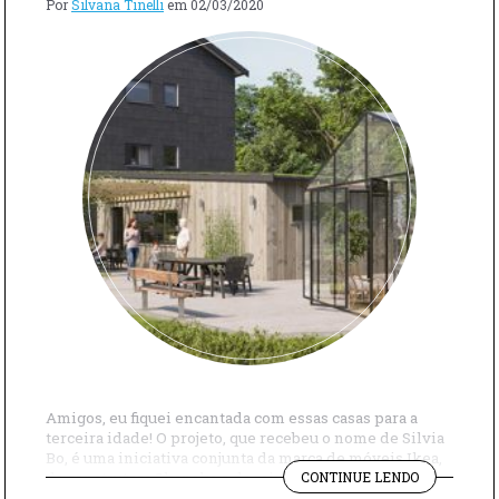
Por
Silvana Tinelli
em
02/03/2020
Amigos, eu fiquei encantada com essas casas para a
terceira idade! O projeto, que recebeu o nome de Silvia
Bo, é uma iniciativa conjunta da marca de móveis Ikea,
"OLHEM
da construtora Skanska e da rainha Silvia, da Suécia.
CONTINUE LENDO
QUE
Pensado em satisfazer as necessidades de pessoas que