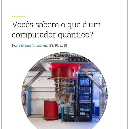
INCRÍVEIS
chegaram à terceira idade ou são portadoras de
ESSAS
doenças […]
CASAS
PARA
Vocês sabem o que é um
A
TERCEIRA
computador quântico?
IDADE!"
Por
Silvana Tinelli
em
28/10/2019