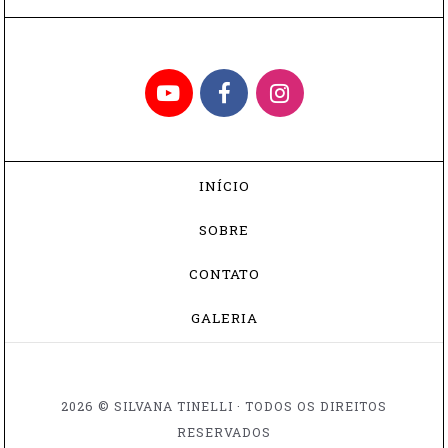
DE
bacalhau não é um tipo de peixe, mas sim um preparo
PEIXE
[…]
COM
O
YouTube
Facebook
Instagram
CHEF
DO
FASANO"
INÍCIO
SOBRE
CONTATO
GALERIA
2026 © SILVANA TINELLI · TODOS OS DIREITOS
RESERVADOS