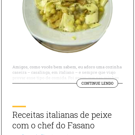
Amigos, como vocês bem sabem, eu adoro uma cozinha
caseira – casalinga, em italiano – e sempre que viajo
provar esse tipo de comida. Foi assim que nas minhas
"MACARRÃ
últimas férias eu visitei o restaurante Le Zie e provei o
CONTINUE LENDO
COM
macarrão com grão-de-bico, um prato típico de Lecce.
GRÃO-
Estava tão gostoso que eu invadi […]
DE-
BICO,
UM
Receitas italianas de peixe
PRATO
TÍPICO
com o chef do Fasano
DE
LECCE"