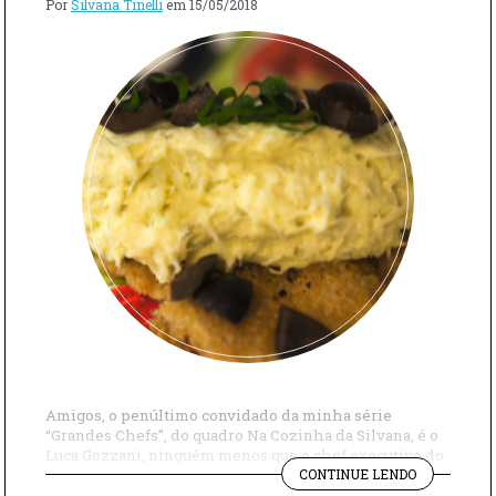
Por
Silvana Tinelli
em
15/05/2018
Amigos, o penúltimo convidado da minha série
“Grandes Chefs”, do quadro Na Cozinha da Silvana, é o
Luca Gozzani, ninguém menos que o chef executivo do
"RECEITAS
grupo Fasano, que tem uma estrela Michelin e está na
CONTINUE LENDO
ITALIANAS
lista dos melhores do mundo. Vocês sabiam que