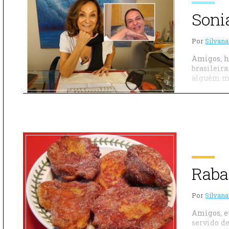
Soni
Por
Silvana
Amigos, h
brasileir
alguém mi
Raba
Por
Silvana
Amigos, e
servido d