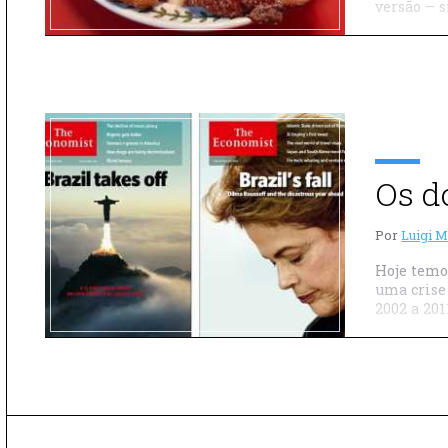
versão – 
Os d
Por
Luigi M
Hoje temo
uma crise 
2002 a 20