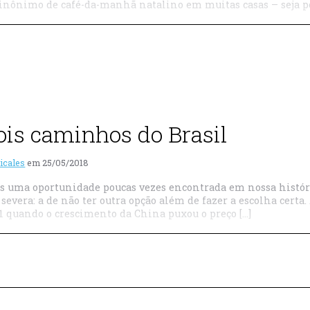
sinônimo de café-da-manhã natalino em muitas casas – seja po
ois caminhos do Brasil
icales
em
25/05/2018
s uma oportunidade poucas vezes encontrada em nossa históri
severa: a de não ter outra opção além de fazer a escolha certa
11 quando o crescimento da China puxou o preço […]