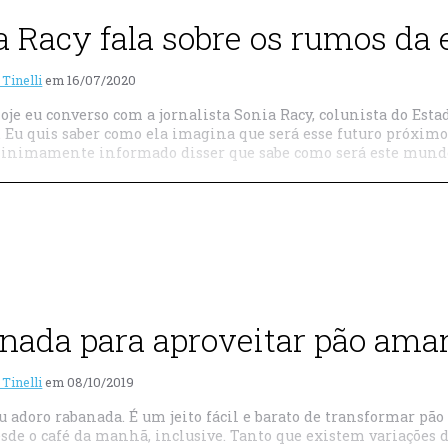
a Racy fala sobre os rumos da 
 Tinelli
em
16/07/2020
oje eu converso com a jornalista Sonia Racy, colunista do Es
a. Eu quis saber como ela imagina que será esse futuro próximo
nimamente informado disser que sabe como será este mundo 
nada para aproveitar pão ama
 Tinelli
em
08/10/2019
u adoro rabanada. É um jeito fácil e barato de transformar p
esde o café da manhã, inclusive. Tanto que existem variações