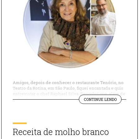
Amigos, depois de conhecer o restaurante Tenório, no
Teatro da Rotina, em São Paulo, fiquei encantada e quis
entrevistar o chef Raphael Silva. Descobri que, além de
"CONVERSE
tudo, ele tem uma trajetória incrível. Raphael era um
CONTINUE LENDO
COM
bem-sucedido executivo de bancos e, numa “crise de
O
meia-idade”, como brinca, resolveu largar tudo e fazer
CHEF
um período sabático, […]
DO
RESTAURA
Receita de molho branco
TENÓRIO"