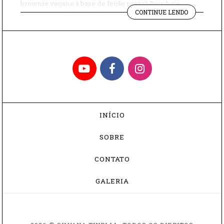
brownie vegano à base de feijão preto? Pois hoje
"RECEITA
apresento a vocês mais uma surpreendente receita da
CONTINUE LENDO
DE
chef: a de molho branco vegano. Sim, molho branco
MOLHO
sem leite nem queijo nem ovo. Dá para acreditar? “O
BRANCO
grande […]
VEGANO"
YouTube
Facebook
Instagram
INÍCIO
SOBRE
CONTATO
GALERIA