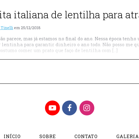
ita italiana de lentilha para a
 Tinelli
em
25/12/2018
ão parece, mas já estamos no final do ano. Nessa época tenho u
 lentinha para garantir dinheiro o ano todo. Não posso me qu
 costumo comer um prato que faço de lentilha com […]
YouTube
Facebook
Instagram
INÍCIO
SOBRE
CONTATO
GALERI