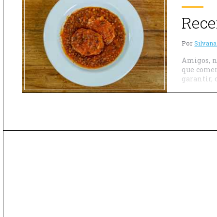
Rece
Por
Silvana
Amigos, n
que comer
garantir,