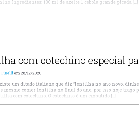
hino Ingredientes: 100 ml de azeite 1 cebola grande picada […]
ilha com cotechino especial p
 Tinelli
em
28/12/2020
xiste um ditado italiano que diz “lentilha no ano novo, dinhei
s mesmo comer lentilha no final do ano, por isso hoje trago 
ntilha com cotechino. O cotechino é um embutido […]