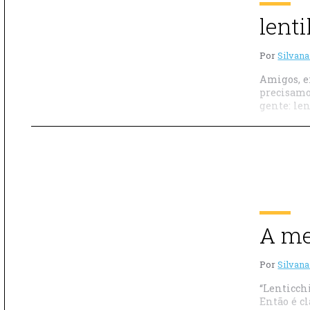
lent
Por
Silvana
Amigos, e
precisamo
gente: le
A me
Por
Silvana
“Lenticchi
Então é c