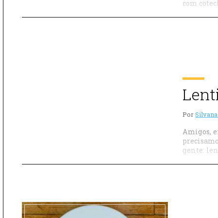
com cotec
Lent
Por
Silvana
Amigos, e
precisamo
gente: le