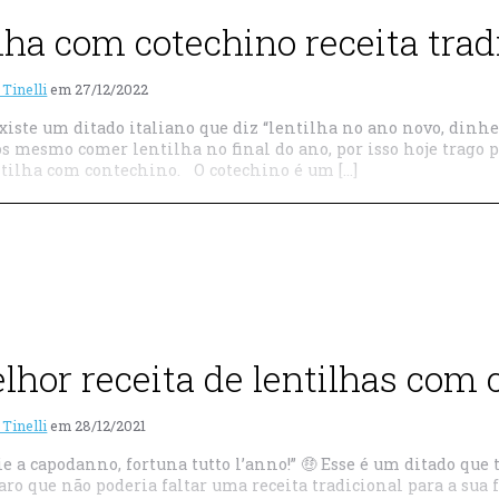
ilha com cotechino receita trad
 Tinelli
em
27/12/2022
xiste um ditado italiano que diz “lentilha no ano novo, dinhei
s mesmo comer lentilha no final do ano, por isso hoje trago 
ntilha com contechino. O cotechino é um […]
lhor receita de lentilhas com 
 Tinelli
em
28/12/2021
e a capodanno, fortuna tutto l’anno!” 🤑 Esse é um ditado que 
laro que não poderia faltar uma receita tradicional para a sua