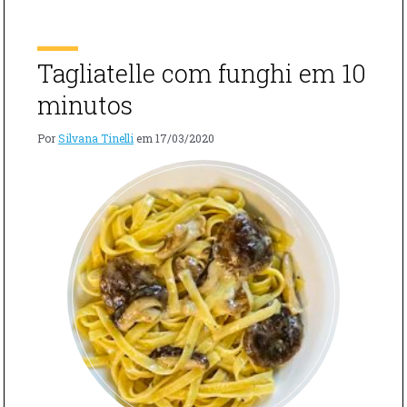
ESSA
Cebola roxa picada Sal Pimenta 1 Bandeja Cogumelos
RECEITA,
Portobello Creme de leite 2 Colheres de Ricota ou
CHAMPIGN
Requeijão […]
FARCIS?"
Tagliatelle com funghi em 10
minutos
Por
Silvana Tinelli
em
17/03/2020