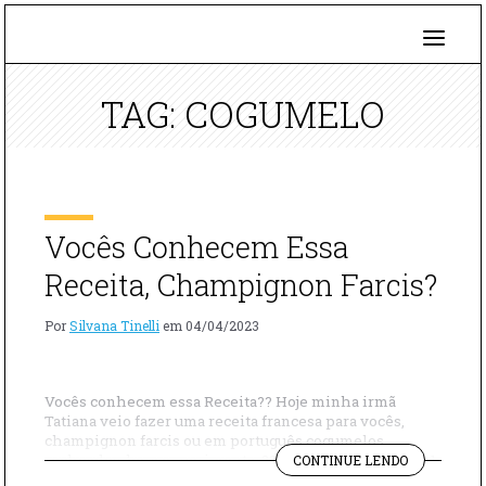
TAG: COGUMELO
Vocês Conhecem Essa
Receita, Champignon Farcis?
Por
Silvana Tinelli
em
04/04/2023
Vocês conhecem essa Receita?? Hoje minha irmã
Tatiana veio fazer uma receita francesa para vocês,
champignon farcis ou em português cogumelos
"VOCÊS
recheados. bora experimentar?? 🧑‍🍳 INGREDIENTES 1
CONTINUE LENDO
CONHECEM
colher de manteiga 2 colheres de sopa de Azeite 1/2