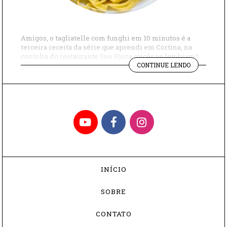
Amigos, o tagliatelle com funghi em 10 minutos é a
terceira receita da série que aprendi em Cortina, na
cozinha do restaurante Son Forca, vocês se lembram?
"TAGLIATEL
Se não lembram, cliquem nos nomes a seguir para
CONTINUE LENDO
COM
aprender: nhoque com radicchio e nhoque de cenoura.
FUNGHI
A receita de hoje é muito fácil de preparar e só […]
EM
10
MINUTOS"
YouTube
Facebook
Instagram
INÍCIO
SOBRE
CONTATO