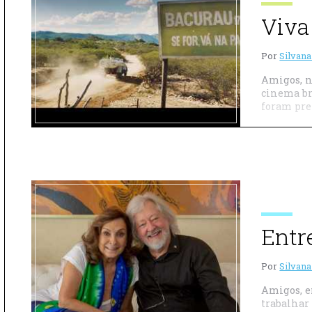
Viva
Por
Silvana
Amigos, n
cinema br
foram pre
Entr
Por
Silvana
Amigos, e
trabalhar