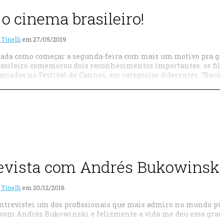
 o cinema brasileiro!
 Tinelli
em
27/05/2019
ada como começar a segunda-feira com mais um motivo pra gen
asileiro comemorou dois reconhecimentos importantes: os fil
miados no Festival de Cannes, em categorias diferentes. “Bacu
evista com Andrés Bukowinski
 Tinelli
em
20/12/2018
ntrevistei um dos profissionais que mais admiro no mundo pub
 com Andrés Bukowinski e felizmente a vida me deu essa gr