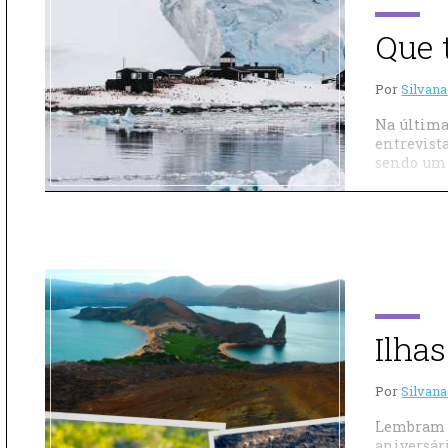
Que 
Por
Silvana
Na última
entrevista
sendo um 
Ilha
Por
Silvana
Lembram q
aniversár