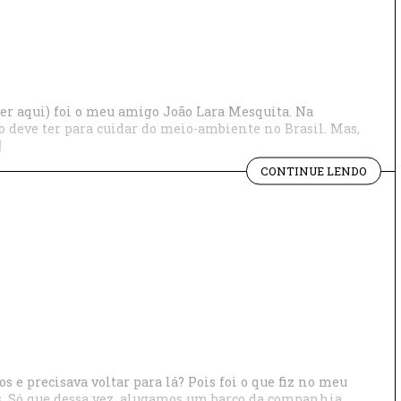
ABRO
er aqui) foi o meu amigo João Lara Mesquita. Na
rno deve ter para cuidar do meio-ambiente no Brasil. Mas,
]
"QUE
CONTINUE LENDO
TAL
CONH
A
ANTÁ
e precisava voltar para lá? Pois foi o que fiz no meu
s. Só que dessa vez, alugamos um barco da companhia