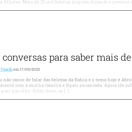
us filhotes. Mais de 22 mil baleias migram durante o inverno v
 conversas para saber mais de
 Tinelli
em
17/09/2020
u não canso de falar das belezas da Bahia e o tema hoje é Ab
emente com a minha família e fiquei encantada. Agora (de jul
quer que olhe. Além disso, as […]