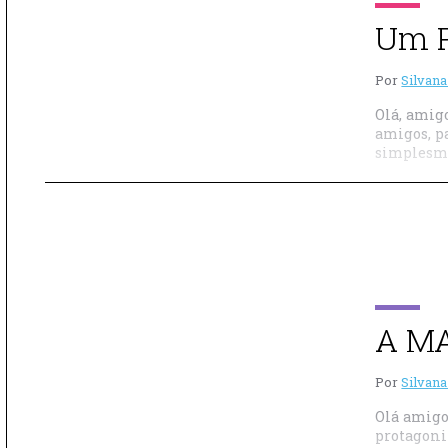
Um P
Por
Silvana
Olá, amig
amigos, p
simplesme
A M
Por
Silvana
Olá amigo
protagoni