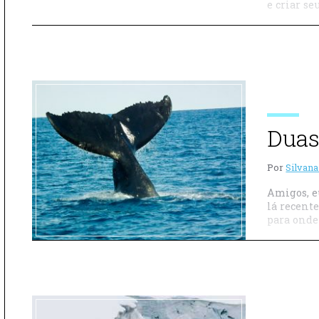
e criar se
Duas
Por
Silvana
Amigos, e
lá recent
para onde 