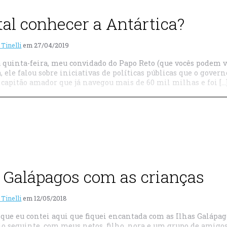
tal conhecer a Antártica?
 Tinelli
em
27/04/2019
 quinta-feira, meu convidado do Papo Reto (que vocês podem v
, ele falou sobre iniciativas de políticas públicas que o gove
capitão amador que já navegou mais de 60 mil milhas e foi […
s Galápagos com as crianças
 Tinelli
em
12/05/2018
ue eu contei aqui que fiquei encantada com as Ilhas Galápagos 
io seguinte, com meus netos, filho, nora e um grupo de amigo