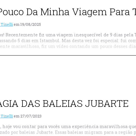
ouco Da Minha Viagem Para 
 Tinelli
em
19/08/2025
os! Recentemente fiz uma viagem inesquecível de 9 dias pela Tu
assando 5 dias em Istambul. Mas desta vez foi especial: fui c
nte maravilhoso, fiz um vídeo contando um pouco desses dias
AGIA DAS BALEIAS JUBARTE
 Tinelli
em
27/07/2023
, hoje vou contar para vocês uma experiência maravilhosa que
zado por baleias Jubarte. Essas baleias migram para a região p