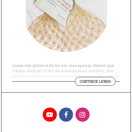
Quem não gostaria de ter em casa apenas objetos que
tragam alegria? Viver de maneira mais simples, com
menos objetos entulhados em casa e, quem sabe, até em
"O
espaços menores é o objetivo de muita gente hoje em
CONTINUE LENDO
E-
dia e isso explica o sucesso da organizadora
COMMERCE
profissional Marie Kondo. Esta japonesa de 35 anos é […]
DE
MARIE
KONDO"
YouTube
Facebook
Instagram