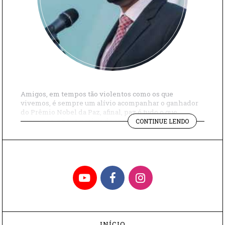
Amigos, em tempos tão violentos como os que
vivemos, é sempre um alívio acompanhar o ganhador
do Prêmio Nobel da Paz, afinal, paz é tudo o que
"PAZ
queremos, né? A notícia da entrega do 100º Nobel da
CONTINUE LENDO
É
Paz veio no final da semana passada e o vencedor foi
TUDO
Abiy Ahmed Ali, primeiro-ministro de Etiópia desde 2
O
de […]
QUE
QUEREMOS
YouTube
Facebook
Instagram
INÍCIO