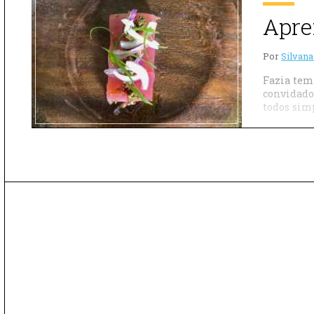
Apre
Por
Silvana
Fazia tem
convidado
todos sim