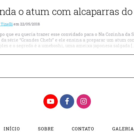
nda o atum com alcaparras do
 Tinelli
em
22/05/2018
po que eu queria trazer esse convidado para o Na Cozinha da 
 da série “Grandes Chefs” e ele ensina a preparar um atum co
ples e o segredo é a umeboshi, uma ameixa japonesa salgada […
YouTube
Facebook
Instagram
INÍCIO
SOBRE
CONTATO
GALERI