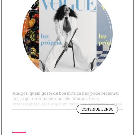
Amigos, quem gosta de boa música não pode reclamar
nessa quarentena porque não faltaram lives
interessantes. Mas nenhum cantor se compara a Teresa
"TERESA
Cristina. Desde que começou o isolamento social, em
CONTINUE LENDO
CRISTINA
março, a cantora tem feito uma live por dia. Sim.
AO
Segundo o jornal O Globo, Teresa Cristina completou
VIVO
nesse fim de semana 140 lives […]
TODOS