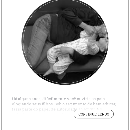
Há alguns anos, dificilmente você ouviria os pais
elogiando seus filhos. Sob o argumento de bem educar,
fazia parte do papel de autoridade só exigir. No
"AS
entanto, atualmente é muito frequente que os pais o
CONTINUE LENDO
VÁRIAS
façam. Que bom que as gerações atuais aprenderam a
FACETAS
fazê-lo! Afinal, é se vendo refletida no olhar do adulto
DO
que […]