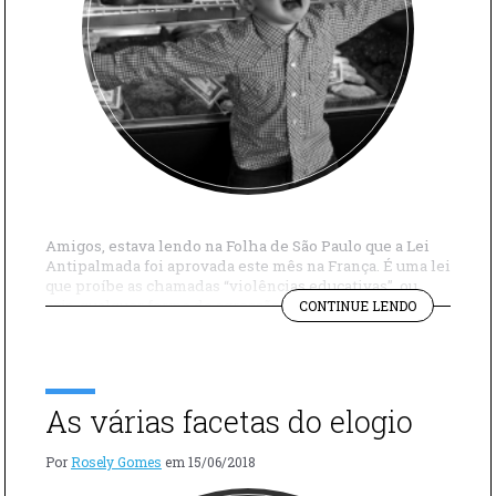
Amigos, estava lendo na Folha de São Paulo que a Lei
Antipalmada foi aprovada este mês na França. É uma lei
que proíbe as chamadas “violências educativas”, ou
"A
seja, qualquer forma de agressão física e psicológica.
CONTINUE LENDO
LEI
Uma resolução semelhante entrou em vigor no Brasil
ANTIPALM
em 2014. Não existe punição para os pais, mas a ideia
É
[…]
O
CAMINHO?"
As várias facetas do elogio
Por
Rosely Gomes
em
15/06/2018