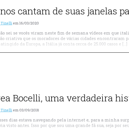
ianos cantam de suas janelas pa
 Tinelli
em
16/03/2020
ão sei se vocês viram neste fim de semana vídeos em que itali
ão criativa que os moradores de várias cidades encontraram p
atingido da Europa, a Itália já conta cerca de 25.000 casos e […]
ea Bocelli, uma verdadeira his
 Tinelli
em
03/09/2018
sses dias estava navegando pela internet e, para a minha sur
ia visto antes. Isso por que sou uma grande fã sua, seja por s