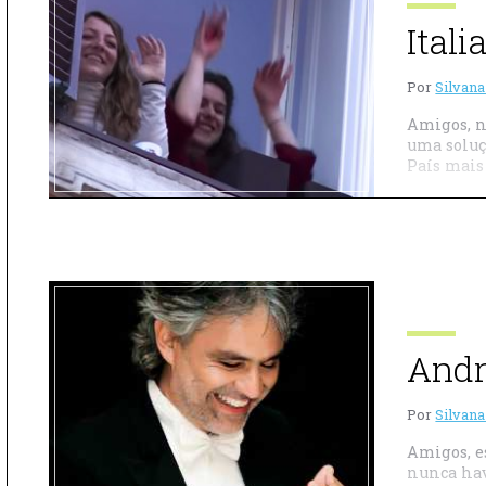
Ital
Por
Silvana
Amigos, n
uma soluç
País mais 
Andr
Por
Silvana
Amigos, e
nunca hav