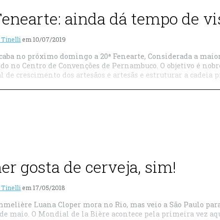
Fenearte: ainda dá tempo de vi
 Tinelli
em
10/07/2019
caba no próximo domingo a 20ª Fenearte, Considerada a maior 
do no Centro de Convenções de Pernambuco. O objetivo é nobre:
l de crescimento dos artesãos e artesãs e estruturar a cadeia 
er gosta de cerveja, sim!
 Tinelli
em
17/05/2018
mmelière Luana Cloper mora no Rio, mas veio a São Paulo para
 de maio. O Mondial de la Bière acontece pela primeira vez aq