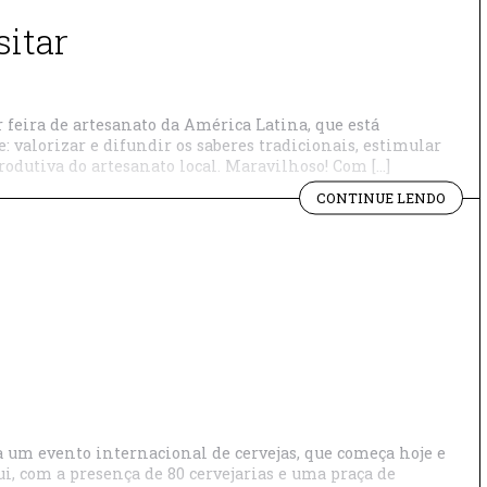
sitar
feira de artesanato da América Latina, que está
 valorizar e difundir os saberes tradicionais, estimular
produtiva do artesanato local. Maravilhoso! Com […]
"20ª
CONTINUE LENDO
FENE
AIND
DÁ
TEMP
DE
VISIT
 um evento internacional de cervejas, que começa hoje e
ui, com a presença de 80 cervejarias e uma praça de