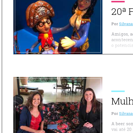
20ª 
Por
Silvana
Amigos, a
acontecen
o potencia
Mulh
Por
Silvana
A beer so
vai até 20