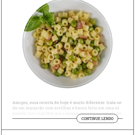
Amigos, essa receita de hoje é muito diferente: trata-se
de um macarrão com ervilhas e bacon feito em uma só
panela. Isso significa que a massa cozinha na panela do
"PASTA
molho, e não na água fervente, como é habitual. O passo
CONTINUE LENDO
E
a passo se assemelha a um risoto, como vocês podem
PISELLI:
ver no vídeo. Prática […]
MACARRÃO