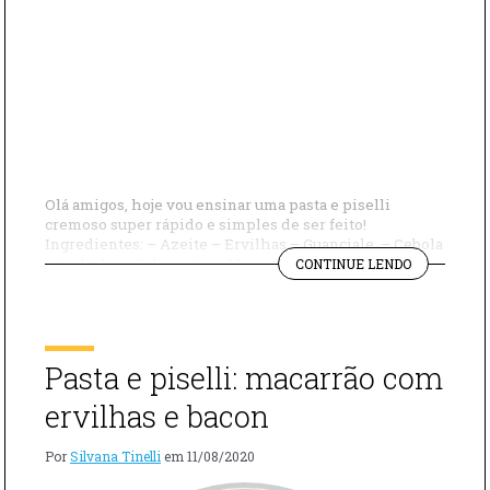
Olá amigos, hoje vou ensinar uma pasta e piselli
cremoso super rápido e simples de ser feito!
Ingredientes: – Azeite – Ervilhas – Guanciale – Cebola
"PASTA
picadinha – Sal a gosto – Macarrão Ave Maria – Queijo
CONTINUE LENDO
E
parmesão – Pimenta a gosto Modo de preparo: Em
PISELLI
uma panela, aqueça um fio generoso de […]
CREMOSO"
Pasta e piselli: macarrão com
ervilhas e bacon
Por
Silvana Tinelli
em
11/08/2020