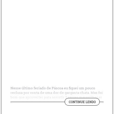
Nesse último feriado de Páscoa eu fiquei um pouco
reclusa por conta de uma dor de garganta chata. Mas foi
bom que aproveitei para assistir 2 séries maravilhosas
"ASSISTAM
que eu particularmente adorei e por isso vim contar
CONTINUE LENDO
“ANATOMIA
para vocês. Assistam “Anatomia de um escândalo” e
DE
“Ninguém pode saber”, as duas são ótimas. E calma que