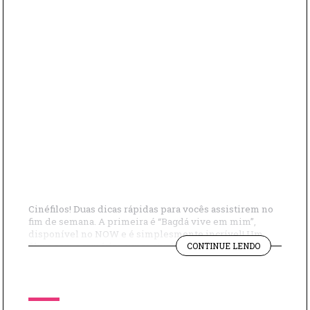
Cinéfilos! Duas dicas rápidas para vocês assistirem no
fim de semana. A primeira é “Bagdá vive em mim”,
disponível no NOW e é simplesmente incrível! Um
"DICAS
filme com a temática super atual e que nos leva a
CONTINUE LENDO
DE
refletir sobre muitas coisas que estão presentes na
FILME
nossa cultura. Já a outra dica, é uma série com […]
–
BAGDÁ
VIVE