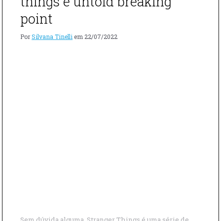
things e untold breaking
point
Por
Silvana Tinelli
em
22/07/2022
Sem dúvida alguma, Stranger Things é uma série de