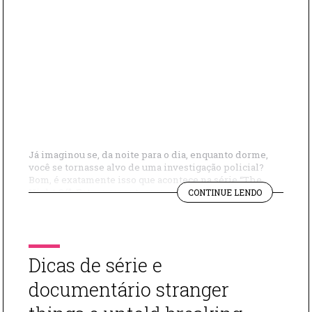
Já imaginou se, da noite para o dia, enquanto dorme,
você se tornasse alvo de uma investigação policial?
Bom, é exatamente isso que acontece na série “The
"MINHA
Night Of”. Esta apresenta momentos muitas vezes
CONTINUE LENDO
OPINIÃO
esperados, porém impossíveis de não ficar com um nó
SOBRE
na garganta. A série conta com várias tramas ao mesmo
“THE
tempo: um […]
NIGHT
OF”"
Dicas de série e
documentário stranger