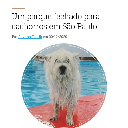
UM
[…]
ESCÂNDALO
E
Um parque fechado para
“NINGUÉM
PODE
cachorros em São Paulo
SABER”"
Por
Silvana Tinelli
em
30/10/2020