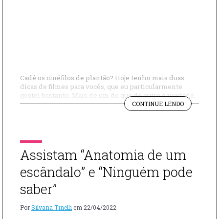
Cadê os cinéfilos de plantão? Hoje tenho mais duas
dicas de filmes para vocês, que eu particularmente
gostei bastante. Mais de um do que do outro é verdade,
"FILMES
mas os dois são muito bons e ótimas opções de
CONTINUE LENDO
PARA
entretenimento para o fim de semana. Quem assistir
ASSISTIR
depois volta para me contar o que acharam! 0
NO
FIM
DE
Assistam “Anatomia de um
SEMANA"
escândalo” e “Ninguém pode
saber”
Por
Silvana Tinelli
em
22/04/2022