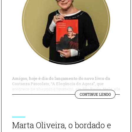
Amigos, hoje é dia do lançamento do novo livro da
Costanza Pascolato, “A Elegância do Agora”, que
acontece no shopping Iguatemi, em São Paulo. Nele, ela
"O
conta sua história de vida, com memórias da infância,
CONTINUE LENDO
NOVO
da juventude e momentos decisivos mais recentes.
LIVRO
Prestes a fazer 80 anos, Costanza é símbolo de
DA
elegância e, ao […]
COSTANZA
PASCOLATO
Marta Oliveira, o bordado e