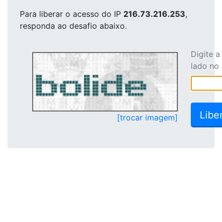
Para liberar o acesso
do IP
216.73.216.253
,
responda ao desafio abaixo.
Digite 
lado no
[trocar imagem]