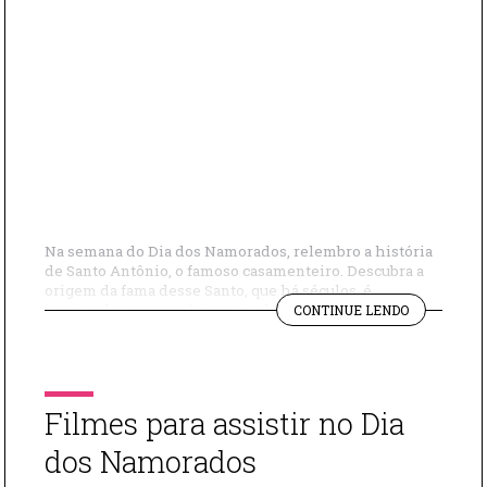
Na semana do Dia dos Namorados, relembro a história
de Santo Antônio, o famoso casamenteiro. Descubra a
origem da fama desse Santo, que há séculos, é
"DIA
procurado para resolver os problemas e aflições dos
CONTINUE LENDO
DE
corações apaixonados! 0
SANTO
ANTÔNIO"
Filmes para assistir no Dia
dos Namorados