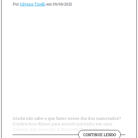
Por
Silvana Tinelli
em
09/06/2021
Ainda não sabe o que fazer nesse dia dos namorados?
Confira dois filmes para assistir juntinho em casa,
debaixo das cobertas: A Outra Mulher e Ghost. 0
"FILMES
CONTINUE LENDO