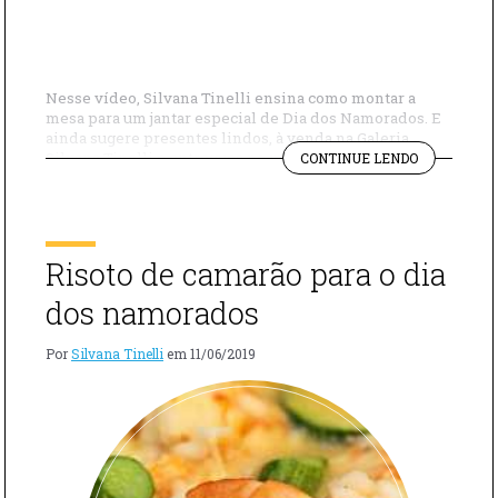
Nesse vídeo, Silvana Tinelli ensina como montar a
mesa para um jantar especial de Dia dos Namorados. E
ainda sugere presentes lindos, à venda na Galeria
"PRESENTE
Silvana Tinelli e entregues no mesmo dia, para quem
CONTINUE LENDO
PARA
deixou para a comprar na última hora! E para o jantar
O
confira a receita de Risoto com camarão. 0
DIA
DOS
NAMORADO
Risoto de camarão para o dia
dos namorados
Por
Silvana Tinelli
em
11/06/2019