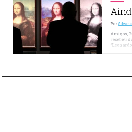
Aind
Por
Silvana
Amigos, 2
recebeu d
“Leonardo