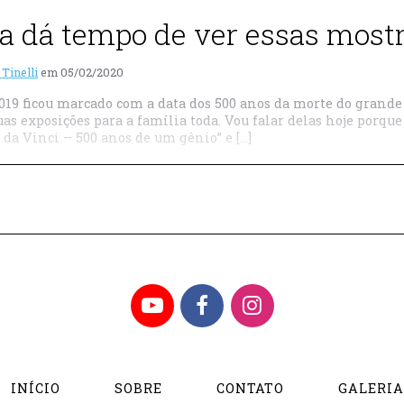
a dá tempo de ver essas mostr
 Tinelli
em
05/02/2020
019 ficou marcado com a data dos 500 anos da morte do grande
uas exposições para a família toda. Vou falar delas hoje porq
 da Vinci – 500 anos de um gênio” e […]
YouTube
Facebook
Instagram
INÍCIO
SOBRE
CONTATO
GALERI