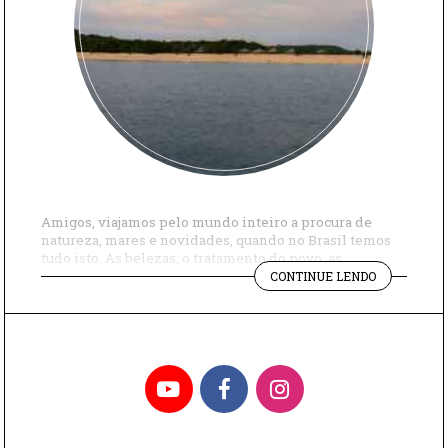
Amigos, viajamos pelo mundo inteiro a procura de
natureza, mares e novidades, quando no Brasil temos
tudo isto. As belezas, o tratamento do povo, as
"INCRÍVEL
gentilezas e educação não existem em nenhum lugar
CONTINUE LENDO
VIAGEM
no resto do mundo. Isso eu posso garantir! Há algum
PELO
tempo estivemos em um cruzeiro pelo Rio Tapajós, na
RIO
Região Norte do […]
TAPAJÓS"
YouTube
Facebook
Instagram