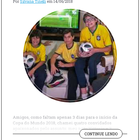
Por
Silvana Tinelli
em
14/06/2018
Amigos, como faltam apenas 3 dias para o início da
Copa do Mundo 2018, chamei quatro convidados
apaixonados pelo assunto: meu neto Vittorio e 3
"FAÇAM
amigos dele, o Danilo Salama, o Bruno Scassa e o Max
CONTINUE LENDO
SUAS
Sandrault Schwab. Eles deram palpites, falaram sobre